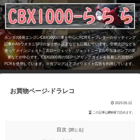
ホンダの6発エンジンCBX1000の事を中心にFCRキャブレターのセッティング
記事やASウオタニSP2のダイヤル設定なども記載しています。空燃比計などを
使ってメインジェット、スロージェット、ジェットニードルや加速ポンプの変
更などが中心です。CBX1000用のSEPベアリングガイドを装着した旧型の
FCRを使用しています。※当ブログはアフィリエイト広告を利用しています。
お買物ページ-ドラレコ
2023.05.12
この記事は
約0分
で読めます。
目次