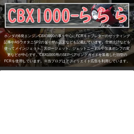
ホンダの6発エンジンCBX1000の事を中心にFCRキャブレターのセッティング
記事やASウオタニSP2のダイヤル設定なども記載しています。空燃比計などを
使ってメインジェット、スロージェット、ジェットニードルや加速ポンプの変
更などが中心です。CBX1000用のSEPベアリングガイドを装着した旧型の
FCRを使用しています。※当ブログはアフィリエイト広告を利用しています。