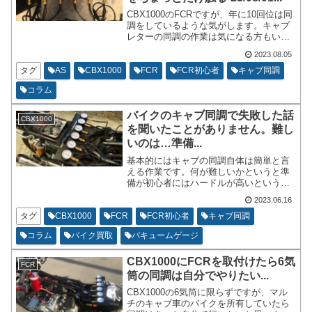
CBX1000のFCRですが、年に10回位は同
調をしているような気がします。キャブ
レターの同調の作業は気になる方もいる
と思うのでまれにやり方とかを聞かれた
2023.08.05
り、見せてくれと言われる方もいらっし
ゃいます。
タグ
AS
CBX1000
FCR
FCR初心者
キャブ同調
コラム
バイクのキャブ同調で失敗した話
CBX1000
を聞いたことがありません。難し
いのは…準備...
基本的にはキャブの同調自体は簡単と言
える作業です。何が難しいかというと準
備が初心者にはハードルが高いというこ
とです。準備さえ出来てしまえば、みん
2023.06.16
なしっかりと自分なりにキャブの同調を
やりきってしまいます。完璧かどうかは
タグ
CBX1000
FCR
FCR初心者
キャブ同調
のけておいてあくまでも自分なりにはや
コラム
バイク買取
バキュームゲージ
りきれるはずです。
CBX1000にFCRを取付けたら6気
FCR
筒の同調は自分でやりたい...
CBX1000の6気筒に限らずですが、マル
チのキャブ車のバイクを所有していたら