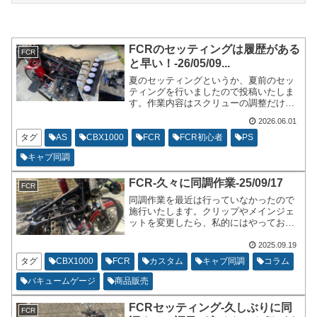
FCRのセッティングは履歴がある
FCR
と早い！-26/05/09...
夏のセッティングというか、夏前のセッ
ティングを行いましたので投稿いたしま
す。作業内容はスクリューの調整だけで
す。エアスクリューとパイロットスクリ
2026.06.01
ューです。今回のお題である、『履歴が
あると早い！』に沿って書いていきたい
タグ
AS
CBX1000
FCR
FCR初心者
PS
と思います。それではレッツスターティ
キャブ同調
ン！
FCR-久々に同調作業-25/09/17
FCR
同調作業を最近は行っていなかったので
施行いたします。クリップやメインジェ
ットを変更したら、私的にはやっておき
たい作業です。過去に何度も書いている
ネタなので写真は少な目です。色々と書
2025.09.19
いて行きます。
タグ
CBX1000
FCR
カスタム
キャブ同調
コラム
バキュームゲージ
商品販売
FCRセッティング-久しぶりに同
FCR