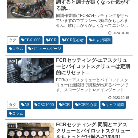
調すると調子が良くなった気がす
る話...
同調作業前にFCRのセッティングを行っ
ていますのでプラシーボ効果かもしれま
せん。吹け上がりがよくなってエンジン
の戻りも良くなったような気がしまし
2024.04.10
た。同調作業はアイドリング音に変化が
あったり、エンジンの回転落ちが良くな
タグ
CBX1000
FCR
FCR初心者
キャブ同調
ったりというような事は普段から感じ取
コラム
バキュームゲージ
れていたのですが、今回は走行してても
何だか気持ちよいというような印象を受
FCRセッティング-エアスクリュ
けました。
FCR
ーとパイロットスクリューは定期
的にリセット...
FCRのエアスクリューとパイロットスク
リューは無段階で調整が出来るパーツで
す。スロージェットやメインジェットジ
ェットニードルは決まった番手でしか調
2023.10.15
整が出来ません。特にエアスクリューは
フィルターやファンネルさえ外してしま
タグ
AS
CBX1000
FCR
FCR初心者
キャブ同調
えば容易にアクセス出来ます。また、セ
コラム
ッティングについても変化が分かりやす
い項目です。
FCRセッティング-同調とエアス
FCR
クリューとパイロットスクリュー
をちょっとだけ触る-23/08/01...