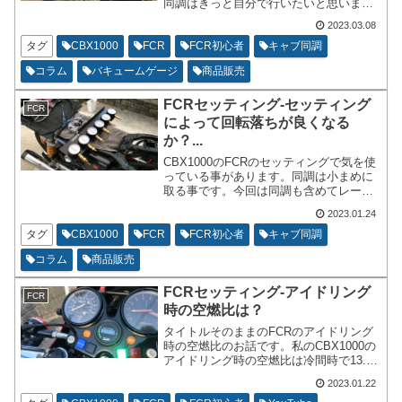
同調はきっと自分で行いたいと思いま
す。負圧式のノーマルキャブなどは頻繁
2023.03.08
にセッティングを触ったりはしないの
で、お店に任せるという方も多いとは思
タグ
CBX1000
FCR
FCR初心者
キャブ同調
います。
コラム
バキュームゲージ
商品販売
FCRセッティング-セッティング
FCR
によって回転落ちが良くなる
か？...
CBX1000のFCRのセッティングで気を使
っている事があります。同調は小まめに
取る事です。今回は同調も含めてレーシ
ング（空吹かし）した時のFCRの回転落
2023.01.24
ちについて書いていきます。そもそも書
いていくことは全部プラシーボ的な見当
タグ
CBX1000
FCR
FCR初心者
キャブ同調
違いかもしれません。けれど、どれかは
コラム
商品販売
正解な項目があるかもしれません。とい
う程度で読んでくださいませ。
FCRセッティング-アイドリング
FCR
時の空燃比は？
タイトルそのままのFCRのアイドリング
時の空燃比のお話です。私のCBX1000の
アイドリング時の空燃比は冷間時で13.5
前後で、エンジン温まったなと思う辺り
2023.01.22
で、12.9前後です。あくまでも現在の好