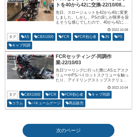
CBX1000
トを40から42に交換-22/10/08...
先日、スロージェットを42から40に変更
しました。しかし、PSの戻しが限界を迎
えそうな感じでしたので、40から42に再
度、変更をいたしました。私の中で、現
2022.10.08
在はスロットル全閉め時のアイドリング
時の空燃比を12.5から13.0程度にするの
タグ
AS
CBX1000
FCR
FCR初心者
JN
PS
が、ブームです。乗り味がマイルドにな
キャブ同調
る感じがあってよいです。
FCRセッティング-同調作
FCR
業-22/10/03
先日ツーリングに行った際にASエアスク
リューやPSパイロットスクリューを触っ
たり、アイドリングストップスクリュー
を触ったりしたので、同調があまくなっ
2022.10.04
ているかもしれないと思って時間を作れ
たので、17時から18時まで日没で作業不
タグ
CBX1000
FCR
FCR初心者
キャブ同調
可にならないように気を付けながら同調
コラム
バキュームゲージ
商品販売
作業を行いました。
次のページ