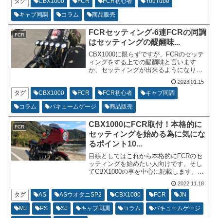
みでの話です。Zマニアの先輩が言うには
タグ
CBX1000
FCR
FCR初心者
YouTube
空冷Z系は14台だそうです。
キャブ同調
コラム
商品販売
FCRセッティング-6連FCRの同調
FCR
はセッティングの醍醐味...
CBX1000に限らずですが、FCRのセッテ
ィングをする上での醍醐味と言います
か、セッティングが出来るようになりた
いなと思った瞬間に頭をよぎる項目も一
2023.01.15
つだとは思います。今回のブログ投稿は
CBX1000の同調のやり方についてメイン
タグ
CBX1000
FCR
FCR初心者
キャブ同調
で書いていくわけではございません。同
コラム
バキュームゲージ
商品販売
調は大事だよという事をコラム的に書い
ていきます。
CBX1000にFCR取付！本格的に
FCR
セッティングを始める為に気にな
るポイント10...
目線としてはこれから本格的にFCRのセ
ッティングを始めたい人向けです。そし
てCBX1000の事を中心に記載します。私
はCBX1000しかバイクを所有していない
2022.11.18
のでCBX1000の事以外は今回は書けませ
ん。同調とか空燃比とか、メインジェッ
タグ
AS
ASウオタニSP2
CBX1000
FCR
JN
トの大きさとか加速ポンプの調整とか、
MJ
PS
SJ
キャブ同調
コラム
バキュームゲージ
他の車輌のことではなくてCBX1000につ