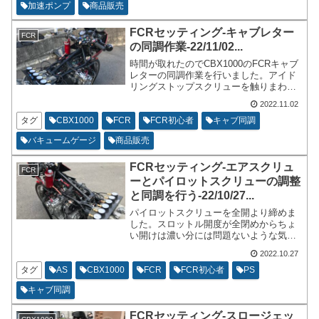
いて書きます。
加速ポンプ
商品販売
FCRセッティング-キャブレター
FCR
の同調作業-22/11/02...
時間が取れたのでCBX1000のFCRキャブ
レターの同調作業を行いました。アイド
リングストップスクリューを触りまわし
たりすると、1、2、3のグループのキャブ
2022.11.02
レターと4、5、6のグループのキャブレタ
ーで差異が出るので、気になります。最
タグ
CBX1000
FCR
FCR初心者
キャブ同調
近はスロットル低開度に注力してセッテ
バキュームゲージ
商品販売
ィングをしています。
FCRセッティング-エアスクリュ
FCR
ーとパイロットスクリューの調整
と同調を行う-22/10/27...
パイロットスクリューを全開より締めま
した。スロットル開度が全閉めからちょ
い開けは濃い分には問題ないような気が
してしるのですが、濃過ぎも気持ちが良
2022.10.27
い物ではないので、エンジンが温まって
いる状態で空燃比が13.0を切る位にして
タグ
AS
CBX1000
FCR
FCR初心者
PS
います。
キャブ同調
FCRセッティング-スロージェッ