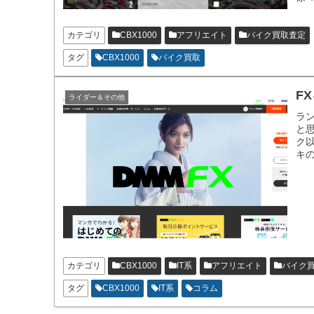
情
い
カテゴリ
CBX1000
アフリエイト
バイク買取査定
タグ
CBX1000
バイク買取
F
ライダー＆その他
ラ
と
ク
キ
で
カテゴリ
CBX1000
IT系
アフリエイト
バイク
タグ
CBX1000
IT系
コラム