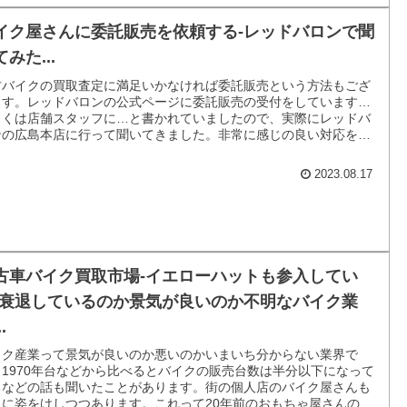
イク屋さんに委託販売を依頼する-レッドバロンで聞
みた...
古バイクの買取査定に満足いかなければ委託販売という方法もござ
ます。レッドバロンの公式ページに委託販売の受付をしています…
しくは店舗スタッフに…と書かれていましたので、実際にレッドバ
ンの広島本店に行って聞いてきました。非常に感じの良い対応をし
もらいました。
2023.08.17
古車バイク買取市場-イエローハットも参入してい
-衰退しているのか景気が良いのか不明なバイク業
.
イク産業って景気が良いのか悪いのかいまいち分からない業界で
。1970年台などから比べるとバイクの販売台数は半分以下になって
るなどの話も聞いたことがあります。街の個人店のバイク屋さんも
々に姿をけしつつあります。これって20年前のおもちゃ屋さんの事