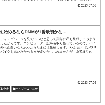
と一緒で大型店舗やネットの進出が激しくて、個人店が淘汰されて
2023.07.06
くような流れなのかなと思えたりします。
Xを始めるならDMMが1番最初かな…
ンディングページを見ていいなと思って実際に私も登録してみよう
思ったからです。コンピューター記事も取り扱っているので、バイ
以外も面白いなと思ったらたまには投稿します。FXと言えばカワサ
のバイクを思い浮かべる方が多いかもしれませんが、為替取引のFX
ございます。
2023.07.05
買取査定
ライダー＆その他