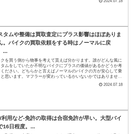
2024.07.18
スタムや整備は買取査定にプラス影響はほぼありま
ん。バイクの買取依頼をする時はノーマルに戻
...
イクを買う側から物事を考えて貰えば分かります。誰がどんな風に
スタムをしていたか不明なバイクにプラスの価値があるかどうか考
てください。どちらかと言えばノーマルのバイクの方が安心して乗
ると思います。マフラーが変わっているかいないかではありませ
。まともなマフラーがついているかどうかが買う側がチェックする
2024.07.18
イントです。
W利用など-免許の取得は合宿免許が早い。大型バイ
16日程度。...