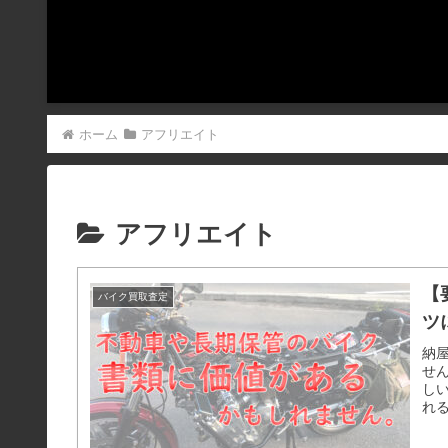
ホーム
アフリエイト
アフリエイト
【
バイク買取査定
ツ
納
せ
し
れ
る