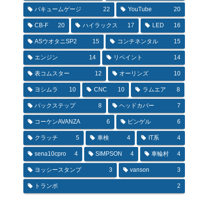
バキュームゲージ
22
YouTube
20
CB-F
20
ハイラックス
17
LED
16
ASウオタニSP2
15
コンチネンタル
15
エンジン
14
リペイント
14
表コムスター
12
オーリンズ
10
ヨシムラ
10
CNC
10
ラムエア
8
バックステップ
8
ヘッドカバー
7
コーケンAVANZA
6
ピンゲル
6
クラッチ
5
車検
4
IT系
4
sena10cpro
4
SIMPSON
4
車輪村
4
ヨッシースタンプ
3
vanson
3
トランポ
2