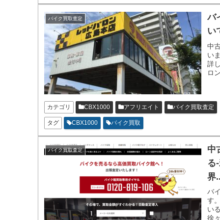
バ
バイク買取査定
いて
中
い
詳
ロ
て
カテゴリ
CBX1000
アフリエイト
バイク買取査定
タグ
CBX1000
バイク買取
中
バイク買取査定
る
界..
バ
す
い
徐