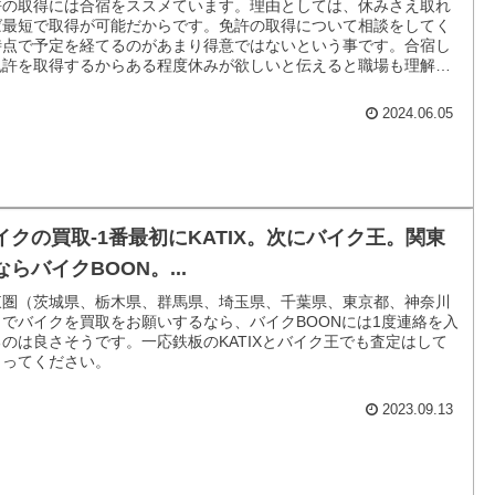
許の取得には合宿をススメています。理由としては、休みさえ取れ
ば最短で取得が可能だからです。免許の取得について相談をしてく
時点で予定を経てるのがあまり得意ではないという事です。合宿し
免許を取得するからある程度休みが欲しいと伝えると職場も理解は
してくれると思います。
2024.06.05
イクの買取-1番最初にKATIX。次にバイク王。関東
ならバイクBOON。...
東圏（茨城県、栃木県、群馬県、埼玉県、千葉県、東京都、神奈川
）でバイクを買取をお願いするなら、バイクBOONには1度連絡を入
のは良さそうです。一応鉄板のKATIXとバイク王でも査定はして
らってください。
2023.09.13