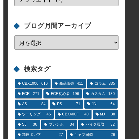
ブログ月間アーカイブ
検索タグ
CBX1000
616
商品販売
411
コラム
335
FCR
271
FCR初心者
196
カスタム
130
AS
84
PS
71
JN
64
ツーリング
46
CBX400F
40
MJ
38
SJ
36
ブレンボ
34
バイク買取
32
加速ポンプ
27
キャブ同調
26