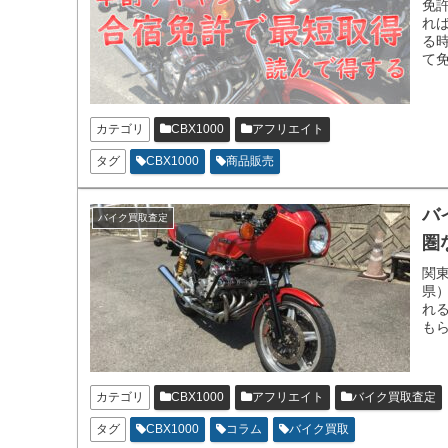
免
れ
る
て
示
カテゴリ
CBX1000
アフリエイト
タグ
CBX1000
商品販売
バ
バイク買取査定
圏
関
県
れる
も
カテゴリ
CBX1000
アフリエイト
バイク買取査定
タグ
CBX1000
コラム
バイク買取