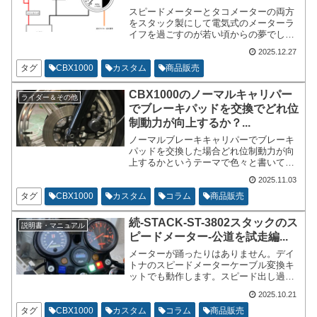
スピードメーターとタコメーターの両方
をスタック製にして電気式のメーターラ
イフを過ごすのが若い頃からの夢でし
た。CBX1000に限らずどうやって取付け
2025.12.27
ればいいの？メーターの設定はどうすれ
ばよいの？シフトポジションランプって
タグ
CBX1000
カスタム
商品販売
何？を順に紐解いていこうと思います。
CBX1000のノーマルキャリパー
ライダー＆その他
でブレーキパッドを交換でどれ位
制動力が向上するか？...
ノーマルブレーキキャリパーでブレーキ
パッドを交換した場合どれ位制動力が向
上するかというテーマで色々と書いてい
きます。バイクの制動力を上げるにはど
2025.11.03
うすればよいか？素材を変えるとか、キ
ャリパーを交換するとか、色々と考える
タグ
CBX1000
カスタム
コラム
商品販売
事が出来ます。ChatGPTに色々と質問を
投げかけて考察しております。
続-STACK-ST-3802スタックのス
説明書・マニュアル
ピードメーター-公道を試走編...
メーターが踊ったりはありません。デイ
トナのスピードメーターケーブル変換キ
ットでも動作します。スピード出し過ぎ
ても針は踊りません。多分200km/h程度
2025.10.21
までは大丈夫です。スマホのGPSメータ
ーとの誤差は時速40km/hの時に2km/h程
タグ
CBX1000
カスタム
コラム
商品販売