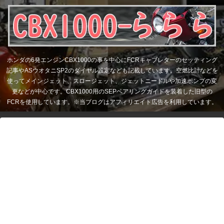
ホンダの6発エンジンCBX1000の事を中心にFCRキャブレターのセッティング
記事やASウオタニSP2のダイヤル設定なども記載しています。空燃比計などを
使ってメインジェット、スロージェット、ジェットニードルや加速ポンプの変
更などが中心です。CBX1000用のSEPベアリングガイドを装着した旧型の
FCRを使用しています。※当ブログはアフィリエイト広告を利用しています。