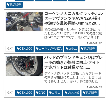
代表的な車種をラインナップしている感
商品販売
じです。
コーケンメカニカルクラッチホル
メンテナンス
ダーアヴァンツァAVANZA-張り
や遊びを最終調整-34mmと29mm
どちらが良かった？...
私の結論を書くと34mmを買えば良かっ
たと思っています。CBX1000での選択肢
は34mmか29mmです。軽い方が良ければ
29mmを選択してください。ブレーキマ
2025.08.02
スターに合わせたいだけなら、34mmの
方が良いです。諸事情でクラッチホルダ
タグ
CBX1000
コーケンAVANZA
コラム
商品販売
ーを社外品にしたい場合はレシオの選択
出来るタイプのクラッチホルダーを選択
パッドのブランドチェンジはブレ
メンテナンス
した方が良いです。
ーキの効きが格段に向上-デイト
ナ赤パッドは普通かな…...
デイトナ赤パッドに交換したらブレーキ
の効きが格段に向上しました…と言う話
ではありません。赤パッドに交換した事
でブレーキパッドの大切さが非常によく
2025.07.13
分かりましたというお話です。私の
CBX1000はブレンボの4potアキシャルに
タグ
CBX1000
CNC
コラム
ブレンボ
商品販売
しております。