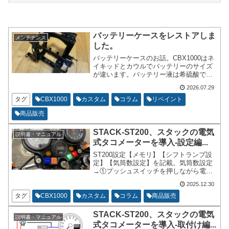
バッテリーケースをレストアしま
メンテナンス
した。
バッテリーケースのお話。CBX1000はネ
イキッドとカウルでバッテリーのサイズ
が違います。バッテリー液は希硫酸で
す。CBX1000は開放型のバッテリーで
2026.07.29
す。液が揮発するようにチューブもつい
ております。開放型と言われます。その
タグ
CBX1000
カスタム
コラム
リペイント
ような都合で、バッテリーケース周りは
商品販売
金属がサビやすい状況となっておりま
す。揮発した希硫酸に金属が触れる事も
STACK-ST200、スタックの電気
あります。エア抜き用のチューブから希
説明書・マニュアル
硫酸が垂れてくることもあります。
式タコメーターを導入-設定編...
ST200設定【メモリ】【シフトランプ設
定】【気筒数設定】を記載。気筒数設定
→①プッシュスイッチを押しながら電源
オン②現在の設定数が表示③離す④プッ
2025.12.30
シュスイッチを押すと1、2、3、4....と変
わっていく。⑤目的の設定にして3秒放置
タグ
CBX1000
カスタム
コラム
商品販売
で設定完。4気筒でも2に合わせる事もあ
り。
STACK-ST200、スタックの電気
説明書・マニュアル
式タコメーターを導入-取付け編...