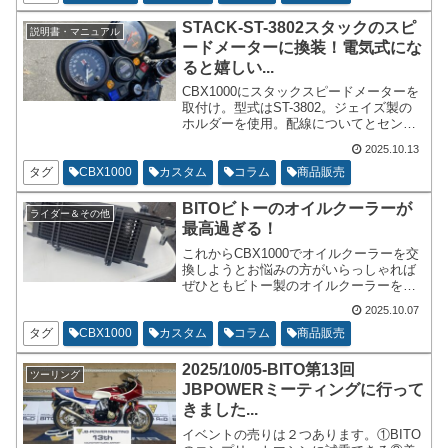
度です。耐震性についてはCBX1000では
問題はありませんでした。
STACK-ST-3802スタックのスピ
説明書・マニュアル
ードメーターに換装！電気式にな
ると嬉しい...
CBX1000にスタックスピードメーターを
取付け。型式はST-3802。ジェイズ製の
ホルダーを使用。配線についてとセンサ
ーの設定方法について記載。メーターと
2025.10.13
スタックと言われる位にカッコよくて良
いお値段がする製品。
タグ
CBX1000
カスタム
コラム
商品販売
BITOビトーのオイルクーラーが
ライダー＆その他
最高過ぎる！
これからCBX1000でオイルクーラーを交
換しようとお悩みの方がいらっしゃれば
ぜひともビトー製のオイルクーラーをご
購入ください。高いだけはある！と必ず
2025.10.07
思えます。ビトーのオイルクーラーがど
のようにオススメなのか今回は書いてい
タグ
CBX1000
カスタム
コラム
商品販売
きたいと思います。
2025/10/05-BITO第13回
ツーリング
JBPOWERミーティングに行って
きました...
イベントの売りは２つあります。①BITO