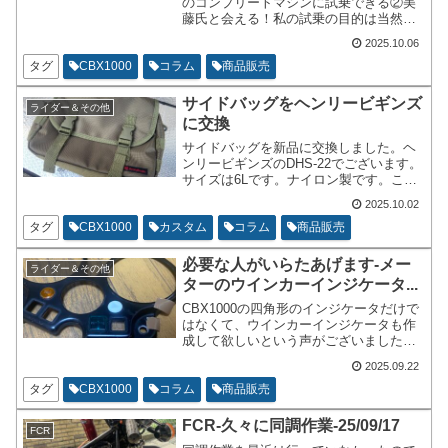
のコンプリートマシンに試乗できる②美
藤氏と会える！私の試乗の目的は当然
CBX1000です。美藤氏はご高齢です。日
2025.10.06
本が誇るレジェンドのうちの一人です。
いつ引退されてもおかしくはありません
タグ
CBX1000
コラム
商品販売
ので、会えるうちに会っておいた方が吉
でございます。
サイドバッグをヘンリービギンズ
ライダー＆その他
に交換
サイドバッグを新品に交換しました。ヘ
ンリービギンズのDHS-22でございます。
サイズは6Lです。ナイロン製です。これ
以上のサイズになると随分と大きくなる
2025.10.02
と思います。大き過ぎると不格好かなと
思って小さめのサイズを選択していま
タグ
CBX1000
カスタム
コラム
商品販売
す。
必要な人がいらたあげます-メー
ライダー＆その他
ターのウインカーインジケータ...
CBX1000の四角形のインジケータだけで
はなくて、ウインカーインジケータも作
成して欲しいという声がございましたの
で、作成いたしました。必要な人や困っ
2025.09.22
ている人や面白い事をされている方には
無償で差し上げます。3Dプリンタで作製
タグ
CBX1000
コラム
商品販売
しております。
FCR-久々に同調作業-25/09/17
FCR