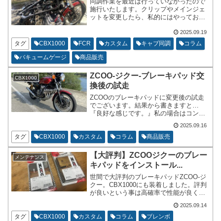
同調作業を最近は行っていなかったので
施行いたします。クリップやメインジェ
ットを変更したら、私的にはやっておき
たい作業です。過去に何度も書いている
ネタなので写真は少な目です。色々と書
2025.09.19
いて行きます。
タグ
CBX1000
FCR
カスタム
キャブ同調
コラム
バキュームゲージ
商品販売
ZCOO-ジクー-ブレーキパッド交
CBX1000
換後の試走
ZCOOのブレーキパッドに変更後の試走
でございます。結果から書きますと…
『良好な感じです。』私の場合はコント
ロール性よりも制動力を求めておりま
2025.09.16
す。元々、ブレーキ廻りの換装は制動力
が低すぎたから強化したいなと思ったし
タグ
CBX1000
カスタム
コラム
商品販売
だいです。
【大評判】ZCOOジクーのブレー
メンテナンス
キパッドをインストール...
世間で大評判のブレーキパッドZCOO-ジ
クー。CBX1000にも装着しました。評判
が良いという事は高確率で性能が良くて
コストパフォーマンスが高いという証で
2025.09.14
す。ジクーの残念な点は適合車種が少な
い所。各バイクメーカーで1990年以降の
タグ
CBX1000
カスタム
コラム
ブレンボ