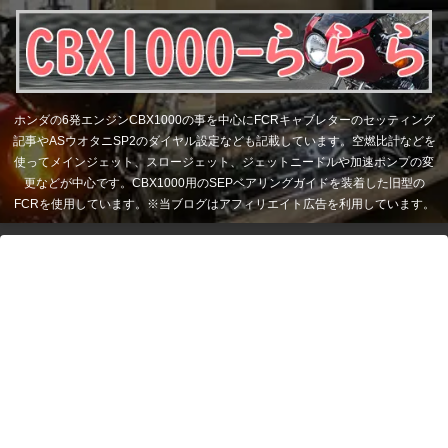
ホンダの6発エンジンCBX1000の事を中心にFCRキャブレターのセッティング
記事やASウオタニSP2のダイヤル設定なども記載しています。空燃比計などを
使ってメインジェット、スロージェット、ジェットニードルや加速ポンプの変
更などが中心です。CBX1000用のSEPベアリングガイドを装着した旧型の
FCRを使用しています。※当ブログはアフィリエイト広告を利用しています。