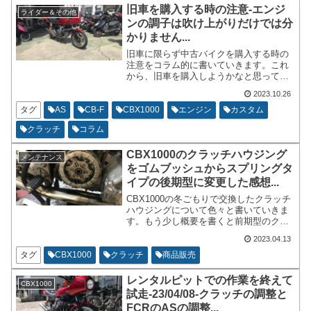
旧車を購入する時の注意-エンジ
ライダー＆その他
ンの調子は吹け上がりだけでは分
かりません...
旧車に限らず中古バイクを購入する時の
注意をコラム的に書いていきます。これ
から、旧車を購入しようかなと思ってい
る方は参考にしてみてください。前提と
2023.10.26
して、実際に車輌を見て個人売買やショ
ップから購入した場合で短時間で公道を
タグ
AS
CB-F
CBX1000
エンジン
カスタム
走行できる状態である事となります。
クラッチ
コラム
CBX1000のクラッチハウジング
メンテナンス
をゴムブッシュからスプリングタ
イプの後期型に変更した感想...
CBX1000の冬ごもりで交換したクラッチ
ハウジングについて色々と書いていきま
す。もう少し概要を書くと前期型のクラ
ッチハウジングから後期型のクラッチハ
2023.04.13
ウジングに交換したお話でございます。
タグ
CBX1000
クラッチ
商品販売
レンタルピットでの作業を終えて
CBX1000
試走-23/04/08-クラッチの調整と
FCRのASの調整...