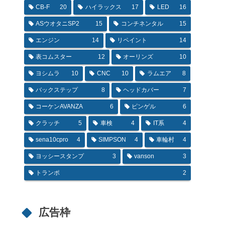
CB-F
20
ハイラックス
17
LED
16
ASウオタニSP2
15
コンチネンタル
15
エンジン
14
リペイント
14
表コムスター
12
オーリンズ
10
ヨシムラ
10
CNC
10
ラムエア
8
バックステップ
8
ヘッドカバー
7
コーケンAVANZA
6
ピンゲル
6
クラッチ
5
車検
4
IT系
4
sena10cpro
4
SIMPSON
4
車輪村
4
ヨッシースタンプ
3
vanson
3
トランポ
2
広告枠