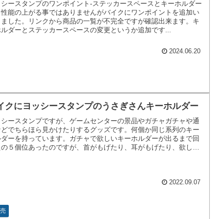
ッシースタンプのワンポイント-ステッカースペースとキーホルダー
く性能の上がる事ではありませんがバイクにワンポイントを追加い
しました。リンクから商品の一覧が不完全ですが確認出来ます。キ
ルダーとステッカースペースの変更というか追加です...
2024.06.20
イクにヨッシースタンプのうさぎさんキーホルダー
ッシースタンプですが、ゲームセンターの景品やガチャガチャや通
などでちらほら見かけたりするグッズです。何個か同じ系列のキー
ルダーを持っています。ガチャで欲しいキーホルダーが出るまで回
たの５個位あったのですが、首がもげたり、耳がもげたり、欲しい
がいる度に減っていってしまい、現在は残り２つです。
2022.09.07
売