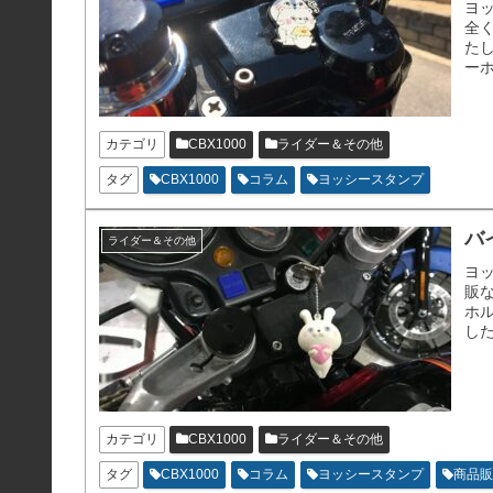
ヨ
全
た
ーホ
カテゴリ
CBX1000
ライダー＆その他
タグ
CBX1000
コラム
ヨッシースタンプ
バ
ライダー＆その他
ヨ
販
ホ
し
人
カテゴリ
CBX1000
ライダー＆その他
タグ
CBX1000
コラム
ヨッシースタンプ
商品販