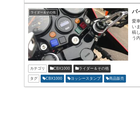
バ
ライダー＆その他
愛
いま
稿
う
な
カテゴリ
CBX1000
ライダー＆その他
タグ
CBX1000
ヨッシースタンプ
商品販売