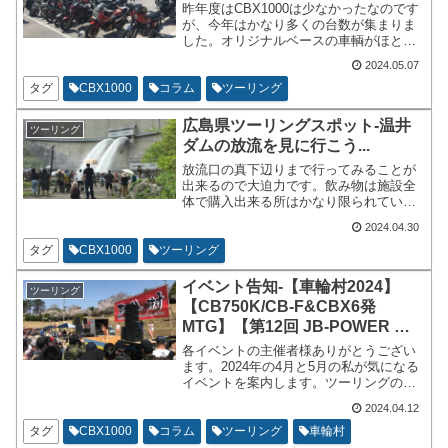
昨年度はCBX1000は少なかったなのです
が、今年はかなり多くの台数が集まりま
した。オリジナルベースの車輌がほとん
どでした。外装をリペイントしていて綺
2024.05.07
麗なバイクが多数です。足廻りをホイー
ルから含めて交換されているフルカスタ
タグ
CBX1000
コラム
ツーリング
ム車輌も来場していました。
広島県ツーリングスポット-温井
ツーリング
ダムの放流を見に行こう...
放流口の真下辺りまで行ってみることが
出来るので大迫力です。飲み物は施設全
体で購入出来る所はかなり限られていま
すので事前に購入してから行った方がよ
2024.04.30
いです。欲しい時に欲しい場所で飲み物
を購入する事は出来ません。トイレなど
タグ
CBX1000
ツーリング
もダムまで降りるとなさそうでした。事
前に施設で確認をしておいてください。
イベント告知-【車輪村2024】
ツーリング
エレベーターもあって気軽に行きやすい
【CB750K/CB-F&CBX6発
です。
MTG】【第12回 JB-POWER ミ
ーティング...
各イベントの主催者様ありがとうござい
ます。2024年の4月と5月の私が気になる
イベントを案内します。ツーリングの目
的地に組み込んだりしても良いと思いま
2024.04.12
す。日本のバイク業界は先細りの傾向が
あります。イベントは参加者も盛り上げ
タグ
CBX1000
コラム
ツーリング
車輪村
る大事な要素です。