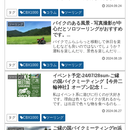
ーツのサンプル確認が出来ます。コンプ
2024.09.24
リート車輌を間近でご拝謁出来ます。美
藤定氏に会えます。ショートコースです
タグ
CBX1000
コラム
ツーリング
がコンプリートマシンに実際に乗れるの
は非常に魅力的です。
バイクのある風景 - 写真撮影が中
ツーリング
心だとソロツーリングがおすすめ
です。...
バイクでふらふらっと移動して休日を楽
しむなども良いのではないでしょうか？
運転を楽しんだり、景色を楽しんだり、
観光を楽しんだり出来ます。バイクがメ
2024.08.19
インでなくても釣りやキャンプでの気軽
な移動手段としても活用できます。
タグ
CBX1000
コラム
ツーリング
イベント予定-24/07/28sun-ご縁
ツーリング
の国バイクミーティング【今井二
輪神社】オープン記念！...
私はイベント系に遊びに行くのが大好き
です。理由は色々なバイクが見れるから
です。は出店で色々な物を食べるのも非
常に楽しいです。特にイベントを開催し
2024.06.27
ている団体の【ご縁の国ツーリングクラ
ブ】については島根県でイベントを開催
タグ
CBX1000
ツーリング
してくれているので広島市在住の私から
すると非常にありがたい限りです。
ご縁の国バイクミーティングin浜
ツーリング