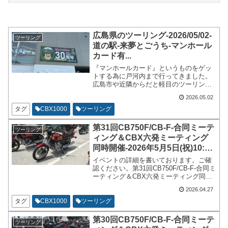
広島県のツーリング-2026/05/02-
ツーリング
道の駅-来夢とごうち-マンホール
カード有...
『マンホールカード』というものをゲッ
トする為に戸河内まで行ってきました。
広島市や近隣からだと軽目のツーリング
の目的地や経由地や待ち合わせには、相
2026.05.02
性の良い場所です。トイレや昼食、駐輪
場や高速道路など各種施設が揃っている
タグ
CBX1000
ツーリング
場所です。
第31回CB750F/CB-F-合同ミーテ
ツーリング
ィング＆CBX六発ミーティング
同時開催-2026年5月5日(祝)10:30
～-岩国-みなとオアシスゆう駐車
イベントの詳細を書いております。ご確
場...
認ください。第31回CB750F/CB-F-合同ミ
ーティング＆CBX六発ミーティング同時
開催-2026年5月5日(祝)10:30～-岩国-みな
2026.04.27
とオアシスゆう駐車場での開催となりま
す。皆様お誘いあわせの上ご参加くださ
タグ
CBX1000
ツーリング
いませ。
第30回CB750F/CB-F-合同ミーテ
ツーリング