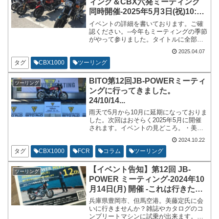
ィング＆CBX六発ミーティング
同時開催-2025年5月3日(祝)10:30
～-岩国-みなとオアシスゆう駐車
イベントの詳細を書いております。ご確
場...
認ください。--今年もミーティングの季節
がやって参りました。タイトルに全部書
いています。コロナでお休みしている以
2025.04.07
外は長くやっているミーティングです。
CBXオーナーズクラブとは別枠の集まり
タグ
CBX1000
ツーリング
です。詳細をもう少し書いておきます。
BITO第12回JB-POWERミーティ
ツーリング
ングに行ってきました。
24/10/14...
雨天で5月から10月に延期になっておりま
した。次回はおそらく2025年5月に開催
されます。イベントの見どころ。・美藤
定氏と会える・コンプリートマシンの試
2024.10.22
乗・じゃんけん大会で非売品のグッズが
当たる。兵庫県の但馬空港駐車場で開催
タグ
CBX1000
FCR
コラム
ツーリング
されるイベントです。
【イベント告知】第12回 JB-
ツーリング
POWER ミーティング-2024年10
月14日(月) 開催 -これは行きたい
BITOのイベント！【美藤定氏に
兵庫県豊岡市、但馬空港。美藤定氏に会
会いに行こう】...
いに行きませんか？雑誌やカタログのコ
ンプリートマシンに試乗が出来ます。パ