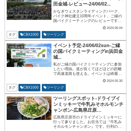
田金城-レビュー-24/06/02...
かなぎウェスタンライディングパーク、
バイク神社建立10周年イベント、ご縁の
国バイクミーティングのレビューです。
運営者の皆様方ありがとうございまし
2024.06.04
た。天気も良く過ごしやすい１日でし
た。バイクの台数については第一駐輪ス
タグ
CBX1000
ツーリング
ペースが満車でおそらく追加用の第2駐輪
スペースまで開放していました。
イベント予定-24/06/02sun-ご縁
ツーリング
の国バイクミーティングin浜田金
城...
私がご縁の国バイクミーティングに参加
したい理由。道が良くてほどほどの距離
で高速道路も使える。イベントは綺麗な
バイクを見る事が出来るから。イベント
2024.05.30
は参加する事によってバイク業界が盛り
上がるから。私は広島市安佐北区在住で
タグ
CBX1000
ツーリング
す。広島からは行きやすいスポットで
す。会場のかなぎウェスタンライディン
ツーリングスポット-ドライブイ
ツーリング
グパークも広くて綺麗な場所です。
ンミッキーで牛乳みそホルモンチ
ャンポン-広島県庄原
市-24/05/26...
広島県庄原市のドライブインミッキーに
行って参りました。お目当ては『牛乳み
そホルモンチャンポン』です。行列の出