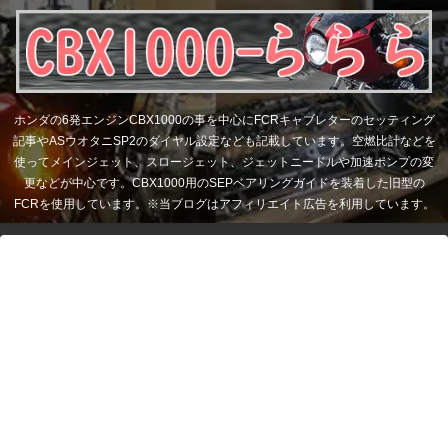
ホンダの6発エンジンCBX1000の事を中心にFCRキャブレターのセッティング
記事やASウオタニSP2のダイヤル設定なども記載しています。空燃比計などを
使ってメインジェット、スロージェット、ジェットニードルや加速ポンプの変
更などが中心です。CBX1000用のSEPベアリングガイドを装着した旧型の
FCRを使用しています。※当ブログはアフィリエイト広告を利用しています。