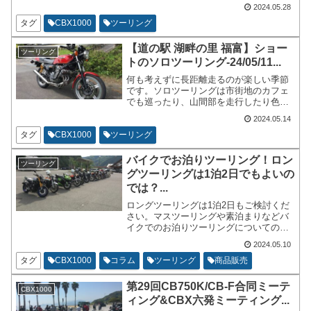
来るお店ですが回転率は高目です。お店
2024.05.28
自体も並んでいるお客さんに対してスタ
ッフを増やしたりなどしっかりと品質良
タグ
CBX1000
ツーリング
く対応をしています。広い駐車場もあり
ます。
【道の駅 湖畔の里 福富】ショー
ツーリング
トのソロツーリング-24/05/11...
何も考えずに長距離走るのが楽しい季節
です。ソロツーリングは市街地のカフェ
でも巡ったり、山間部を走行したり色々
な事が出来ます。今回は信号の少ない山
2024.05.14
間部をのんびり走っています。日中の温
度も低すぎずバイクに乗ると丁度良い気
タグ
CBX1000
ツーリング
温です。自分のペースでだらだらと景色
を眺めながら走りました。
バイクでお泊りツーリング！ロン
ツーリング
グツーリングは1泊2日でもよいの
では？...
ロングツーリングは1泊2日もご検討くだ
さい。マスツーリングや素泊まりなどバ
イクでのお泊りツーリングについてのリ
ンクを集めています。無理矢理日帰りに
2024.05.10
するなら旅館に泊まって温泉やお酒を飲
むのもよろしいのでは？ツーリング以外
タグ
CBX1000
コラム
ツーリング
商品販売
でも必ず利用すべき定番ウェブサイトで
す。
第29回CB750K/CB-F合同ミーテ
CBX1000
ィング&CBX六発ミーティング...