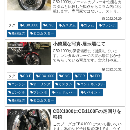
CBX1000のノーマルのブレーキ性能をカ
スタムと比較した観点からコラム的に記
載します。専門家ではないし、ストリー
トユースですが、同じような目線のライ
2022.06.29
ダー様や、これからCBX1000の購入考え
られているライダー様の参考になればな
タグ
CBX1000
CNC
カスタム
コラム
ブレンボ
と思って書きます。現在私のCBX1000は
商品販売
表コムスター
ブレンボが取り付けられるkitを使用して
います
小綺麗な写真-展示場にて
CBX1000
CBX1000の保管場所にて撮影していま
す。レンタルガレージの展示場におかせ
てもらっている写真です。蛍光灯や直射
日光の入り具合がよいのか鏡面加工にし
ているパーツやメッキパーツ、ツヤ有の
2022.05.31
ブラックで塗装したパーツが小綺麗に反
タグ
CB-F
CBX1000
CNC
FCR
LED
射していて、年式が新しいような雰囲気
で非常にうれしいです。
エンジン
オーリンズ
カスタム
コンチネンタル
ピンゲル
ブレンボ
ヘッドカバー
リペイント
商品販売
表コムスター
CBX1000にCB1100Fの足回りを
メンテナンス
移植
このブログはCBX1000について書いてい
ます。私のシビ子は型式CB1です。ツイ