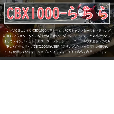
ホンダの6発エンジンCBX1000の事を中心にFCRキャブレターのセッティング
記事やASウオタニSP2のダイヤル設定なども記載しています。空燃比計などを
使ってメインジェット、スロージェット、ジェットニードルや加速ポンプの変
更などが中心です。CBX1000用のSEPベアリングガイドを装着した旧型の
FCRを使用しています。※当ブログはアフィリエイト広告を利用しています。