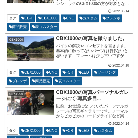
ンショックのCBX1000の方が対象となり
ます。39パイフロントフォーク以外に用
2022.05.14
事は無いです。という事はCBX1000のカ
ウル付き【SC06】、【CB1100F、
タグ
CB-F
CBX1000
CNC
カスタム
ブレンボ
CB1100R】、【CB750f】のどれかになる
商品販売
表コムスター
と思います。
CBX1000の写真を撮りました。
CBX1000
バイクの解説やコンセプトを書きます。
基本的に触ってないパーツはほぼないと
思います。フレームは少し古いですが、
リペイント状態です。エンジンは塗装を
はがして無垢状態です。ブレンボとか、
2022.04.18
オーリンズとか、ダンガーニとかFCRと
タグ
CBX1000
CNC
FCR
LED
ツーリング
か、ウオタニとか、取り付けています。
今の時点でメインのタイヤはコンチネン
ブレンボ
商品販売
表コムスター
タル。
CBX1000の写真-パーソナルガレ
CBX1000
ージにて-写真多目...
以前、お世話になっていたパーソナルガ
レージの写真ギャラリーです。ノーマル
からピカピカのロードグライドなど楽し
いガレージです。隣はカスタムカーショ
2022.04.14
ップ。思い出のギャラリーになっていま
す。特にPLXの空燃比系の写真があった
タグ
CBX1000
CNC
FCR
LED
カスタム
のが非常にうれしいのですが、今はオー