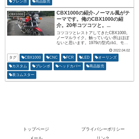
ブレンボ
商品販売
トゲージをつけています。
CBX1000の紹介-ノーマル風がテ
CBX1000
ーマです。俺のCBX1000の紹
介。20年コツコツと。...
コツコツとレストアしてきたCBX1000。
ノーマルライク。触っていない所はほぼ
ないと思います。1979の型式cb1、モデ
ルイヤーコードCBX-Zの車輛。 他の年式
2022.04.02
と比べてよい所はカムがハイカム気味。
ホイールが表コムスターでブレンボなど
タグ
CBX1000
CNC
FCR
LED
オーリンズ
対向の社外キャリパーがつけやすい。 ダ
カスタム
ブレンボ
ヘッドカバー
商品販売
メな所は、フロントフォークが35パイ、
スイングアームの部品点数が少ない様子
表コムスター
（対策などされているかは不明）、 クラ
ッチがゴトゴトうるさい（対策はしやす
い様子）、リヤカウルに小物入れがな
い。
トップページ
プライバシーポリシー
メール
リンク