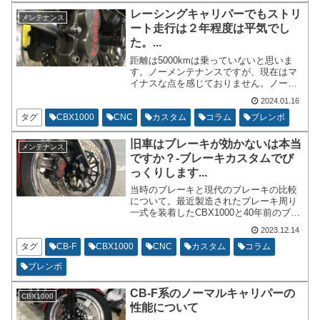
レーシングキャリパーでもストリ
メンテナンス
ート走行は２年程度は平気でし
た。...
距離は5000kmは乗っていないと思いま
す。ノーメンテナンスですが、現在はマ
イナスな点を感じておりません。ノーメ
ンテナンスを推奨するわけではありませ
2024.01.16
ん。汚れなどは比較的ひどいのかもしれ
ませんが、洗車などはまめに行っている
タグ
CBX1000
CNC
カスタム
コラム
ブレンボ
為、気になりません。
旧車はブレーキが効かないは本当
メンテナンス
ですか？-ブレーキカスタムでび
っくりします...
当時のブレーキと現代のブレーキの比較
について。最近製造されたブレーキ周り
一式を装着したCBX1000と40年前のブレ
ーキ周りをしっかりメンテナンスして使
2023.12.14
用しているCBX1000を比べてみても性能
の差はかなりの物です。
タグ
CB-F
CBX1000
CNC
カスタム
コラム
ブレンボ
CB-F系のノーマルキャリパーの
CBX1000
性能について