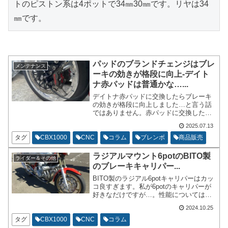
トのピストン系は4ポットで34㎜30㎜です。リヤは34
㎜です。
パッドのブランドチェンジはブレ
メンテナンス
ーキの効きが格段に向上-デイト
ナ赤パッドは普通かな…...
デイトナ赤パッドに交換したらブレーキ
の効きが格段に向上しました…と言う話
ではありません。赤パッドに交換した事
でブレーキパッドの大切さが非常によく
2025.07.13
分かりましたというお話です。私の
CBX1000はブレンボの4potアキシャルに
タグ
CBX1000
CNC
コラム
ブレンボ
商品販売
しております。
ラジアルマウント6potのBITO製
ライダー＆その他
のブレーキキャリパー...
BITO製のラジアル6potキャリパーはカッ
コ良すぎます。私が6potのキャリパーが
好きなだけですが…。性能については私
では比較がしようがありません。しか
2024.10.25
し、試乗した感じではマイナス点を感じ
るような事はありませんでした。
タグ
CBX1000
CNC
コラム