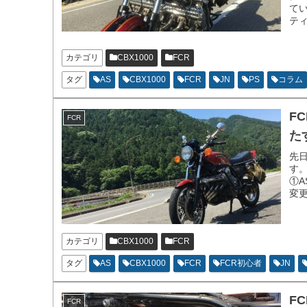
て
テ
ラ
カテゴリ
CBX1000
FCR
タグ
AS
CBX1000
FCR
JN
PS
コラム
F
FCR
たす
先
す
①
変
カテゴリ
CBX1000
FCR
タグ
AS
CBX1000
FCR
FCR初心者
JN
F
FCR