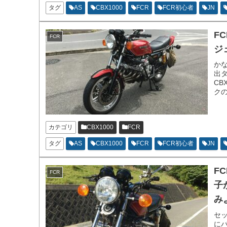
タグ
AS
CBX1000
FCR
FCR初心者
JN
F
FCR
ジ
か
出
CB
ク
し
カテゴリ
CBX1000
FCR
タグ
AS
CBX1000
FCR
FCR初心者
JN
F
FCR
子
みよ
セ
に