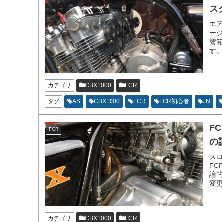
スク
エ
ー
響
す。
す
カテゴリ
CBX1000
FCR
タグ
AS
CBX1000
FCR
FCR初心者
JN
F
FCR
の
スロ
F
論
変
カテゴリ
CBX1000
FCR