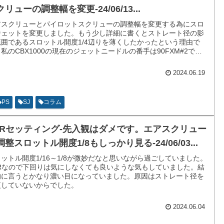
リューの調整幅を変更-24/06/13...
アスクリューとパイロットスクリューの調整幅を変更する為にスロ
ジェットを変更しました。もう少し詳細に書くとストレート径の影
範囲であるスロットル開度1/4辺りを薄くしたかったという理由で
私のCBX1000の現在のジェットニードルの番手は90FXM#2で
。
2024.06.19
PS
SJ
コラム
CRセッティング-先入観はダメです。エアスクリュー
調整スロットル開度1/8もしっかり見る-24/06/03...
ットル開度1/16～1/8が微妙だなと思いながら過ごしていました。
CRなので下回りは気にしなくても良いような気もしていました。結
的に言うとかなり濃い目になっていました。原因はストレート径を
更していないからでした。
2024.06.04