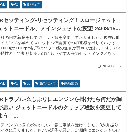
MJ
PS
商品販売
CRセッティング-リセッティング！スロージェット、
ェットニードル、メインジェットの変更-24/08/15...
なりの回数着脱をしてジェット類を変更しておりました。現在は吐
タイミングを早めてスロットル低開度での加速感を出しています。
X1000は5000rpm以下のパワー感の無さが弱点ではあります。バイ
の特性として割り切るわけにもいかず現在のセッティングとなりま
た。
2024.08.15
MJ
PS
SJ
加速ポンプ
商品販売
CRトラブル-久しぶりにエンジンを掛けたら何だか調
が悪い-ジェットニードルのクリップ段数を変更して
う！...
ッティングの様子がおかしい！春に車検を受けました。3か月振り
バイクに乗りました。何だか調子が悪い。定期的にエンジンも掛け