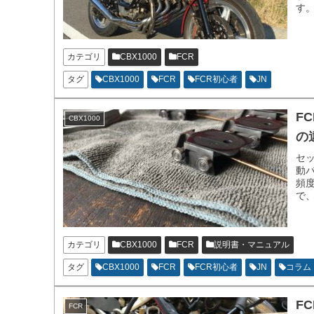
す
カテゴリ
CBX1000
FCR
タグ
CBX1000
FCR
FCR初心者
JN
F
CBX1000
の
セ
動
頻
で
カテゴリ
CBX1000
FCR
説明書・マニュアル
タグ
CBX1000
FCR
FCR初心者
JN
コラム
F
FCR