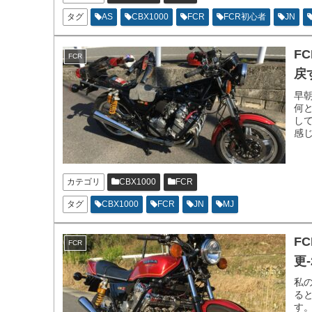
タグ
AS
CBX1000
FCR
FCR初心者
JN
F
FCR
戻す
早
何
し
感
ッ
カテゴリ
CBX1000
FCR
タグ
CBX1000
FCR
JN
MJ
F
FCR
更-2
私
る
す。