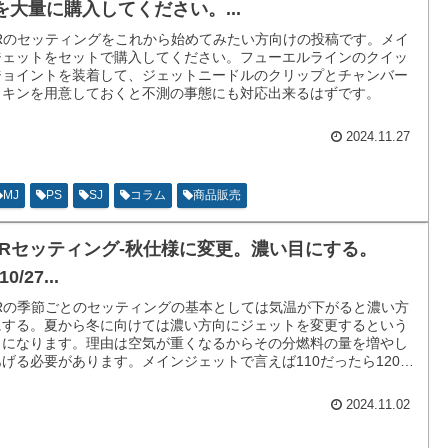
を大量に購入してください。...
CRのセッティングをこれから始めてみたい方向けの投稿です。メイ
ジェットをセットで購入してください。フューエルラインのクイッ
ジョイントを装着して、ジェットニードルのクリップとチャンバー
ッキンを用意しておくと不測の事態にも対応出来るはずです。
2024.11.27
MJ
PS
SJ
コラム
商品販売
CRセッティング-秋仕様に変更。濃い目にする。
10/27...
CRの季節ごとのセッティングの基本としては気温が下がると濃い方
にする。夏から冬に向けては濃い方向にジェットを変更するという
とになります。理由は空気が重くなるからその分燃料の量を増やし
げる必要があります。メインジェットで言えば110だったら120に
する。-混合気の燃料の割合が増えます。エアスクリューなら1.30
しであれば1.00分戻しにするです。-混合気の空気の割合が減りま
2024.11.02
。