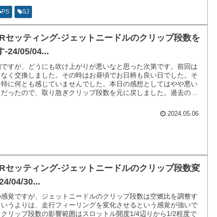
PS
SJ
CRセッティング-ジェットニードルのクリップ段数を
-24/05/04...
朝ですが、どうにも吹け上がりが悪いなと思った次第です。前回は
となく交換しました。その時はお昼頃でお日柄も良い日でした。そ
て特に何とも感じていませんでした。本日の感想としてはやや悪い
じだったので、取り急ぎクリップ段数を元に戻しました。過去のセ
ティングの履歴を見てもクリップ段数は上げ過ぎの状態でした。
2024.05.06
CRセッティング-ジェットニードルのクリップ段数変
4/04/30...
の感覚ですが、ジェットニードルのクリップ段数は空燃比を調整す
というよりは、走行フィーリングを変化させるという感覚が強いで
クリップ段数の影響範囲はスロットル開度1/4辺りから1/2程度で