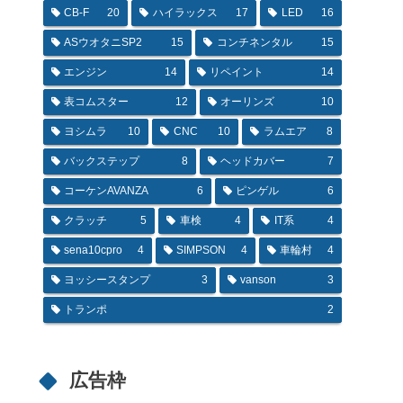
CB-F
20
ハイラックス
17
LED
16
ASウオタニSP2
15
コンチネンタル
15
エンジン
14
リペイント
14
表コムスター
12
オーリンズ
10
ヨシムラ
10
CNC
10
ラムエア
8
バックステップ
8
ヘッドカバー
7
コーケンAVANZA
6
ピンゲル
6
クラッチ
5
車検
4
IT系
4
sena10cpro
4
SIMPSON
4
車輪村
4
ヨッシースタンプ
3
vanson
3
トランポ
2
広告枠