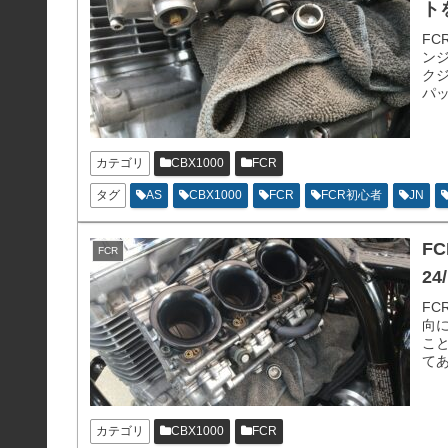
ト
F
ン
ク
パ
カテゴリ
CBX1000
FCR
タグ
AS
CBX1000
FCR
FCR初心者
JN
F
FCR
24/
F
向
こ
てあ
変更
分戻
す
カテゴリ
CBX1000
FCR