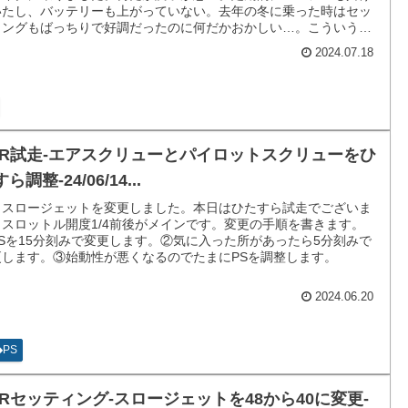
いたし、バッテリーも上がっていない。去年の冬に乗った時はセッ
ィングもばっちりで好調だったのに何だかおかしい…。こういうト
ブルよくあります。
2024.07.18
CR試走-エアスクリューとパイロットスクリューをひ
ら調整-24/06/14...
日スロージェットを変更しました。本日はひたすら試走でございま
。スロットル開度1/4前後がメインです。変更の手順を書きます。
ASを15分刻みで変更します。②気に入った所があったら5分刻みで
更します。③始動性が悪くなるのでたまにPSを調整します。
2024.06.20
PS
CRセッティング-スロージェットを48から40に変更-