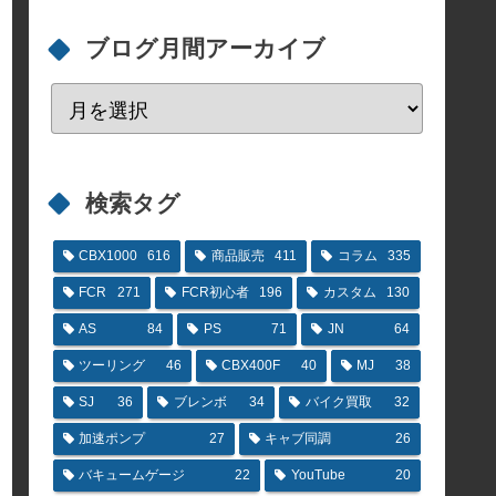
ブログ月間アーカイブ
検索タグ
CBX1000
616
商品販売
411
コラム
335
FCR
271
FCR初心者
196
カスタム
130
AS
84
PS
71
JN
64
ツーリング
46
CBX400F
40
MJ
38
SJ
36
ブレンボ
34
バイク買取
32
加速ポンプ
27
キャブ同調
26
バキュームゲージ
22
YouTube
20