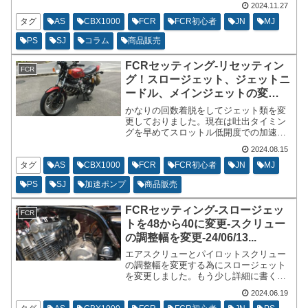
2024.11.27
て、ジェットニードルのクリップとチャ
ンバーパッキンを用意しておくと不測の
タグ
AS
CBX1000
FCR
FCR初心者
JN
MJ
事態にも対応出来るはずです。
PS
SJ
コラム
商品販売
FCRセッティング-リセッティン
FCR
グ！スロージェット、ジェットニ
ードル、メインジェットの変
更-24/08/15...
かなりの回数着脱をしてジェット類を変
更しておりました。現在は吐出タイミン
グを早めてスロットル低開度での加速感
を出しています。CBX1000は5000rpm以
2024.08.15
下のパワー感の無さが弱点ではありま
す。バイクの特性として割り切るわけに
タグ
AS
CBX1000
FCR
FCR初心者
JN
MJ
もいかず現在のセッティングとなりまし
PS
SJ
加速ポンプ
商品販売
た。
FCRセッティング-スロージェッ
FCR
トを48から40に変更-スクリュー
の調整幅を変更-24/06/13...
エアスクリューとパイロットスクリュー
の調整幅を変更する為にスロージェット
を変更しました。もう少し詳細に書くと
ストレート径の影響範囲であるスロット
2024.06.19
ル開度1/4辺りを薄くしたかったという理