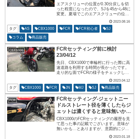
エアスクリューの位置が0.30分戻しを切
った程度になったので、SJを45から48に
変更。夏場でこのエアスクリューの位置
は冬になるとエアスクリューを締めたり
2023.08.16
するのでよくはなさそうと言うのが理由
でございます。
タグ
AS
CBX1000
FCR
FCR初心者
SJ
コラム
商品販売
FCRセッティング前に検討
CBX1000
23/04/12
先日、CBX1000で車輪村に行った際に高
速道路を利用する時間が長かったです。
走り的な面でFCRの様子をチェックした
お話です。チェックしたと言っても、自
2023.04.12
分が奏功したフィーリングが全体的に濃
い目だなと思うのが、感想でございま
タグ
CBX1000
FCR
JN
MJ
SJ
商品販売
す。
FCRセッティング-ジェットニー
FCR
ドルストレート径を薄くしたらジ
ェットは濃くすると意味無いか
も…...
CBX1000のFCRセッティングの履歴を見
て思った事の記載でございます。意味が
無いかも…とありますが、意図的にジェ
ットのバランスを崩すと使えないジェッ
2023.01.18
トが使えるようにもなります。特に