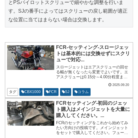
とPSパイロットスクリューで細やかな調整を行いま
す。SJの番手によってはスクリューの戻し範囲が適正
な位置に当てはまらない場合は交換します。
FCR-セッティング-スロージェッ
FCR
トは基本的には交換せずにスクリ
ューで対応...
スロージェットはエアスクリューの回せ
る幅が無くなったら変更でよいです。エ
アスクリューは0.15分～4.00分程度まで
は変化を感じ取れます。0.15分の時は僅
2025.09.20
かに開いただけでもシビアに反応しま
す。2.30分を超えた辺りからは変化は大
タグ
CBX1000
FCR
SJ
コラム
雑把になる印象を受けます。まともにセ
ッティング出来るのは0.30分～3.30分位
FCRセッティング-初回のジェッ
FCR
の間かなと思います。
ト購入はメインジェットを大量に
購入してください。...
FCRのセッティングをこれから始めてみ
たい方向けの投稿です。メインジェット
をセットで購入してください。フューエ
ルラインのクイックジョイントを装着し