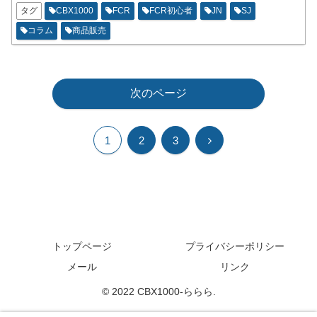
CBX1000はクリップ段数が足りなくなり
タグ
CBX1000
FCR
FCR初心者
JN
SJ
気味です。
コラム
商品販売
次のページ
次
1
2
3
へ
トップページ
プライバシーポリシー
メール
リンク
© 2022 CBX1000-ららら.