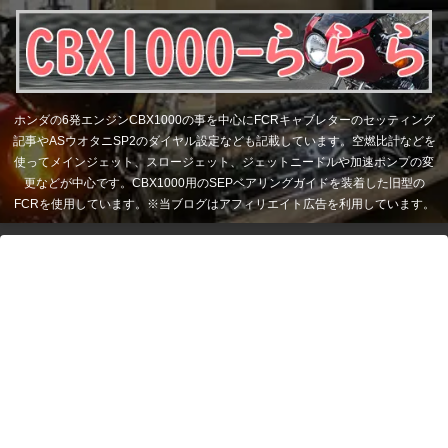
ホンダの6発エンジンCBX1000の事を中心にFCRキャブレターのセッティング
記事やASウオタニSP2のダイヤル設定なども記載しています。空燃比計などを
使ってメインジェット、スロージェット、ジェットニードルや加速ポンプの変
更などが中心です。CBX1000用のSEPベアリングガイドを装着した旧型の
FCRを使用しています。※当ブログはアフィリエイト広告を利用しています。