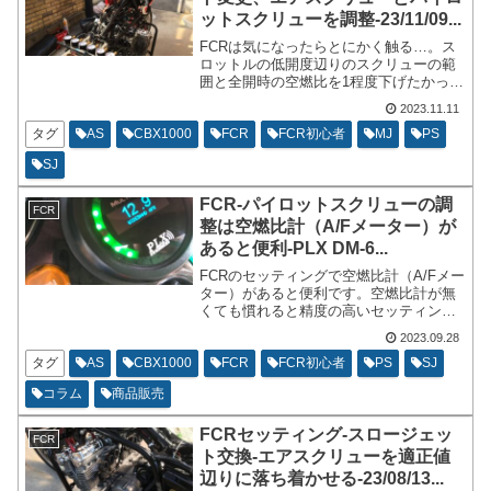
ットスクリューを調整-23/11/09...
FCRは気になったらとにかく触る…。ス
ロットルの低開度辺りのスクリューの範
囲と全開時の空燃比を1程度下げたかった
ので、SJとMJを交換いたしました。今年
2023.11.11
はSJをあまり触らないときめていたので
すが、48→45→48→45→48と短期間で行
タグ
AS
CBX1000
FCR
FCR初心者
MJ
PS
ったり来たりを繰り返してるような状態
SJ
です。
FCR-パイロットスクリューの調
FCR
整は空燃比計（A/Fメーター）が
あると便利-PLX DM-6...
FCRのセッティングで空燃比計（A/Fメー
ター）があると便利です。空燃比計が無
くても慣れると精度の高いセッティング
は実走だけで充分です。中高速域のセッ
2023.09.28
ティングは体感だけで調整できます。む
しろ、数値に囚われない方が良いです。
タグ
AS
CBX1000
FCR
FCR初心者
PS
SJ
しかし、低速域のスロットル開度辺りは
コラム
商品販売
調子が良いのか悪いのか判断が難しい場
合があります。
FCRセッティング-スロージェッ
FCR
ト交換-エアスクリューを適正値
辺りに落ち着かせる-23/08/13...