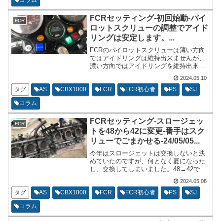
FCRセッティング-初回始動-パイ
FCR
ロットスクリューの調整でアイド
リングは安定します。...
FCRのパイロットスクリューは薄い方向
ではアイドリングは維持出来ませんが、
濃い方向ではアイドリングを維持出来ま
す。アイドリングもパッと途切れるので
2024.05.10
はなくて多少のレーシングをすると10秒
程度は維持をします。スロットルを捻ら
タグ
AS
CBX1000
FCR
FCR初心者
PS
SJ
ない場合はそのままガス欠のような症状
コラム
でエンジンストールします。
FCRセッティング-スロージェッ
FCR
トを48から42に変更‐番手はスク
リューでごまかせる-24/05/05...
今年はスロージェットは交換しないと決
めていたのですが、何となく夏になった
し、交換してしまいました。48→42で
す。以下の内容はセッティングをしたと
2024.05.08
いうよりはスロージェットを交換してか
らスクリューでごまかしてセッティング
タグ
AS
CBX1000
FCR
FCR初心者
PS
SJ
をした内容になっております。スロージ
コラム
ェットはスロットル開度で言えば、全閉
め～3/8程度まで影響を及ぼします。