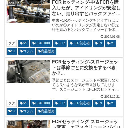
FCRセッティング-中古FCRを購
FCR
入したが、アイドリングが安定し
ない、走り出すとバックファイヤ
ーする...
中古FCRのセッティングをどうすればよ
いのか①アイドリングが安定しない②走
行を始めるとバックファイヤーする③走
行を始めるともたついて吹け上がらな
2024.01.08
い。SNSやウェブから先人達がセッティ
ングした内容を元にジェット類を選定し
タグ
AS
CBX1000
FCR
FCR初心者
JN
PS
てパイロットスクリューとエアスクリュ
SJ
コラム
商品販売
ーを調整で何とかなると思います。
FCRセッティング-スロージェッ
FCR
トは季節ごとに交換をするべき
か？...
季節ごとにスロージェットを変更しなく
ても良いような気が最近はしておりま
す。スロージェットはFCRのセッティン
グの開始の初期段階で決めた番手でギリ
2023.12.21
ギリまで頑張る！パイロットスクリュー
とエアスクリューとジェットニードルで
タグ
AS
CBX1000
FCR
FCR初心者
JN
PS
対応を優先して、どうにもセッティング
SJ
コラム
商品販売
が出ないなと思った時にスロージェット
を交換すれば良いかな…
FCRセッティング-スロージェッ
FCR
ト変更、エアスクリューとパイロ