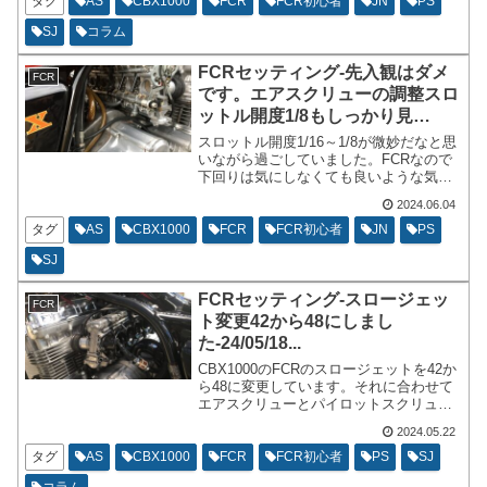
由です。私のCBX1000の現在のジェット
タグ
AS
CBX1000
FCR
FCR初心者
JN
PS
ニードルの番手は90FXM#2です。
SJ
コラム
FCRセッティング-先入観はダメ
FCR
です。エアスクリューの調整スロ
ットル開度1/8もしっかり見
る-24/06/03...
スロットル開度1/16～1/8が微妙だなと思
いながら過ごしていました。FCRなので
下回りは気にしなくても良いような気も
していました。結論的に言うとかなり濃
2024.06.04
い目になっていました。原因はストレー
ト径を変更していないからでした。
タグ
AS
CBX1000
FCR
FCR初心者
JN
PS
SJ
FCRセッティング-スロージェッ
FCR
ト変更42から48にしまし
た-24/05/18...
CBX1000のFCRのスロージェットを42か
ら48に変更しています。それに合わせて
エアスクリューとパイロットスクリュー
を調整しています。セッティングをして
2024.05.22
いるというよりは帳尻を合わせると言っ
たようなニュアンスの調整になります。
タグ
AS
CBX1000
FCR
FCR初心者
PS
SJ
コラム