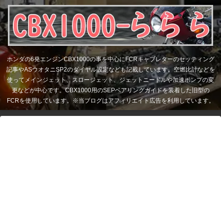
ホンダの6発エンジンCBX1000の事を中心にFCRキャブレターのセッティング
記事やASウオタニSP2のダイヤル設定なども記載しています。空燃比計などを
使ってメインジェット、スロージェット、ジェットニードルや加速ポンプの変
更などが中心です。CBX1000用のSEPベアリングガイドを装着した旧型の
FCRを使用しています。※当ブログはアフィリエイト広告を利用しています。