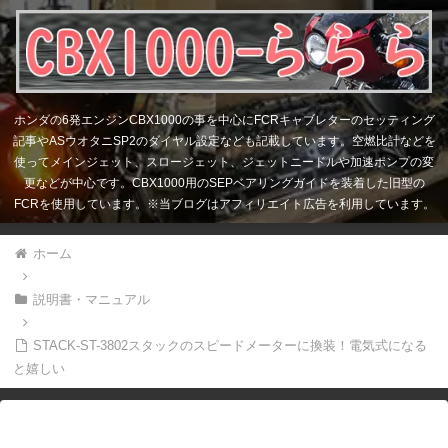
ホンダの6発エンジンCBX1000の事を中心にFCRキャブレターのセッティング
記事やASウオタニSP2のダイヤル設定なども記載しています。空燃比計などを
使ってメインジェット、スロージェット、ジェットニードルや加速ポンプの変
更などが中心です。CBX1000用のSEPベアリングガイドを装着した旧型の
FCRを使用しています。※当ブログはアフィリエイト広告を利用しています。
ホーム
説明書・マニュアル
STACK-ST-3802スタックのスピードメーターに換装！電気式になる
と嬉しい