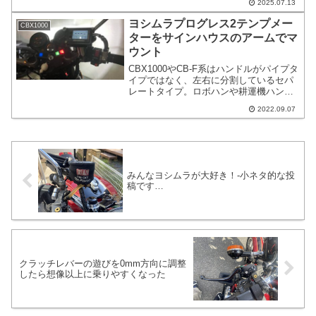
2025.07.13
分かりましたというお話です。私の
CBX1000はブレンボの4potアキシャルに
ヨシムラプログレス2テンプメー
CBX1000
しております。
ターをサインハウスのアームでマ
ウント
CBX1000やCB-F系はハンドルがパイプタ
イプではなく、左右に分割しているセパ
レートタイプ。ロボハンや耕運機ハンド
ルと言われています。何かに有利とかで
2022.09.07
はなくてポジションの調整がしやすい点
や美観など開発者の思いが沢山つまって
いそうです。現在はCBX400FにCBX1000
のハンドルを取り付けるのがナウいみた
いな感じがあります。
みんなヨシムラが大好き！-小ネタ的な投
稿です…
クラッチレバーの遊びを0mm方向に調整
したら想像以上に乗りやすくなった