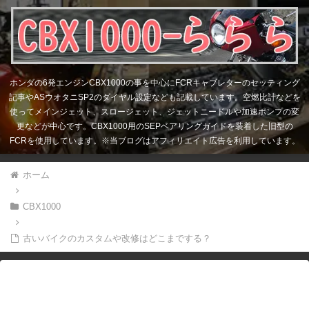
ホンダの6発エンジンCBX1000の事を中心にFCRキャブレターのセッティング
記事やASウオタニSP2のダイヤル設定なども記載しています。空燃比計などを
使ってメインジェット、スロージェット、ジェットニードルや加速ポンプの変
更などが中心です。CBX1000用のSEPベアリングガイドを装着した旧型の
FCRを使用しています。※当ブログはアフィリエイト広告を利用しています。
ホーム
CBX1000
古いバイクのカスタムや改修はどこまでする？