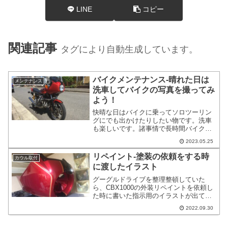
LINE
コピー
関連記事
タグにより自動生成しています。
バイクメンテナンス-晴れた日は
メンテナンス
洗車してバイクの写真を撮ってみ
よう！
快晴な日はバイクに乗ってソロツーリン
グにでも出かけたりしたい物です。洗車
も楽しいです。諸事情で長時間バイクに
乗れない方はご近所や自宅の前で写真撮
2023.05.25
影などはいかがでしょうか？先日、洗車
からの自宅前での撮影というコースで休
リペイント-塗装の依頼をする時
カウル取付
日を終わらせました。というわけで洗車
に渡したイラスト
ネタと写真撮影ネタでございます。
グーグルドライブを整理整頓していた
ら、CBX1000の外装リペイントを依頼し
た時に書いた指示用のイラストが出てき
たのでそれについて書いていきます。ま
2022.09.30
ず、塗装をする時に相手はプロですか
ら、ある程度、こちらの素人な注文も実