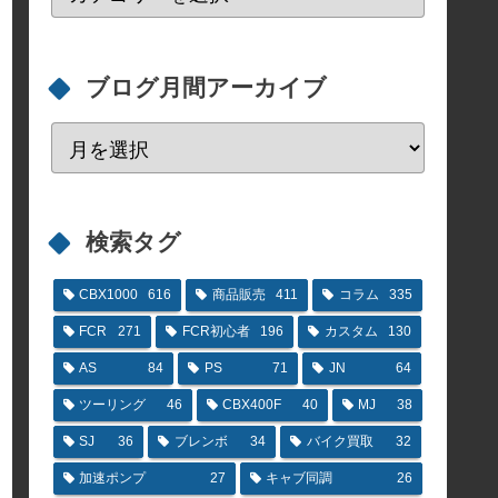
ブログ月間アーカイブ
検索タグ
CBX1000
616
商品販売
411
コラム
335
FCR
271
FCR初心者
196
カスタム
130
AS
84
PS
71
JN
64
ツーリング
46
CBX400F
40
MJ
38
SJ
36
ブレンボ
34
バイク買取
32
加速ポンプ
27
キャブ同調
26