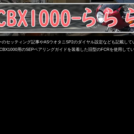
レターのセッティング記事やASウオタニSP2のダイヤル設定なども記載
BX1000用のSEPベアリングガイドを装着した旧型のFCRを使用し