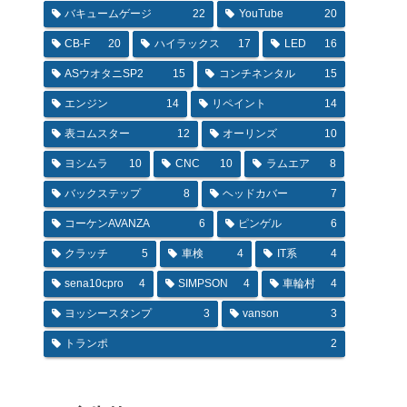
バキュームゲージ
22
YouTube
20
CB-F
20
ハイラックス
17
LED
16
ASウオタニSP2
15
コンチネンタル
15
エンジン
14
リペイント
14
表コムスター
12
オーリンズ
10
ヨシムラ
10
CNC
10
ラムエア
8
バックステップ
8
ヘッドカバー
7
コーケンAVANZA
6
ピンゲル
6
クラッチ
5
車検
4
IT系
4
sena10cpro
4
SIMPSON
4
車輪村
4
ヨッシースタンプ
3
vanson
3
トランポ
2