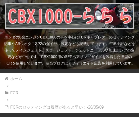
ホンダの6発エンジンCBX1000の事を中心にFCRキャブレターのセッティング
記事やASウオタニSP2のダイヤル設定なども記載しています。空燃比計などを
使ってメインジェット、スロージェット、ジェットニードルや加速ポンプの変
更などが中心です。CBX1000用のSEPベアリングガイドを装着した旧型の
FCRを使用しています。※当ブログはアフィリエイト広告を利用しています。
ホーム
FCR
FCRのセッティングは履歴があると早い！-26/05/09