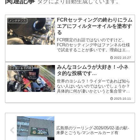
関連記事
タグにより自動生成しています。
FCRセッティングの終わりにラム
メンテナンス
エアにフィルターオイルを塗布す
る
FCR限定のお話ではないのですけど、
FCRのセッティング中はファンネル仕様
で試走することが多いです。理由はエア
スクリューを回す時にラムエアフィルタ
2022.10.27
ーを着脱するのが手間だからです。ちな
みにラムエアフィルターですが、オイル
みんなヨシムラが大好き！-小ネ
ライダー＆その他
を塗布した状態で装着して走行しても、
タ的な投稿です…
セッティングに影響があるようには思え
ません。
世界のヨシムラ！ライダーであれば知ら
ない人はいないのではないでしょうか？
具体的に何が凄いかというと集合管マフ
ラーを発明したことがあまりにも有名で
2025.10.11
す。人類のモーターシーンを一歩進めた
方だと言っても過言ではありません。今
回のブログ投稿はみんなヨシムラのロゴ
を使いまくってるよね！というなお話で
す。
広島県のツーリング-2026/05/02-道の駅-
来夢とごうち-マンホールカード有