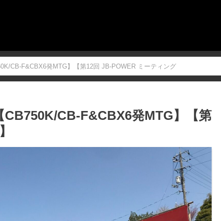
K/CB-F&CBX6発MTG】【第12回 JB-POWER ミーティング
B750K/CB-F&CBX6発MTG】【第
グ】