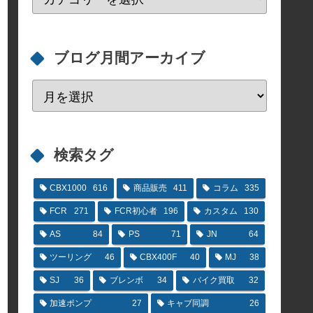
ブログ月間アーカイブ
検索タグ
CBX1000
616
商品販売
411
コラム
335
FCR
271
FCR初心者
196
カスタム
130
AS
84
PS
71
JN
64
ツーリング
46
CBX400F
40
MJ
38
SJ
36
ブレンボ
34
バイク買取
32
加速ポンプ
27
キャブ同調
26