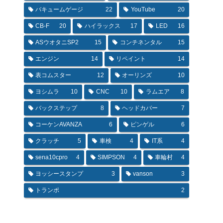
バキュームゲージ
22
YouTube
20
CB-F
20
ハイラックス
17
LED
16
ASウオタニSP2
15
コンチネンタル
15
エンジン
14
リペイント
14
表コムスター
12
オーリンズ
10
ヨシムラ
10
CNC
10
ラムエア
8
バックステップ
8
ヘッドカバー
7
コーケンAVANZA
6
ピンゲル
6
クラッチ
5
車検
4
IT系
4
sena10cpro
4
SIMPSON
4
車輪村
4
ヨッシースタンプ
3
vanson
3
トランポ
2