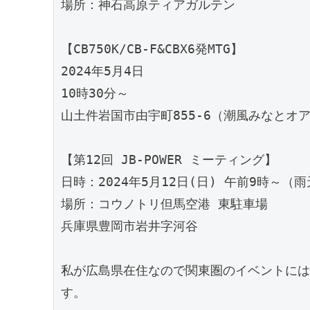
場所：神石高原ティアガルテン
【CB750K/CB-F&CBX6発MTG】
2024年5月4日
10時30分～
山土件岩国市由宇町855-6（潮風みなとオ
【第12回 JB-POWER ミーティング】
日時：2024年5月12日(日) 午前9時～
場所：コウノトリ但馬空港 東駐車場
兵庫県豊岡市岩井字河谷
私が広島県在住なので関東圏のイベントには
す。