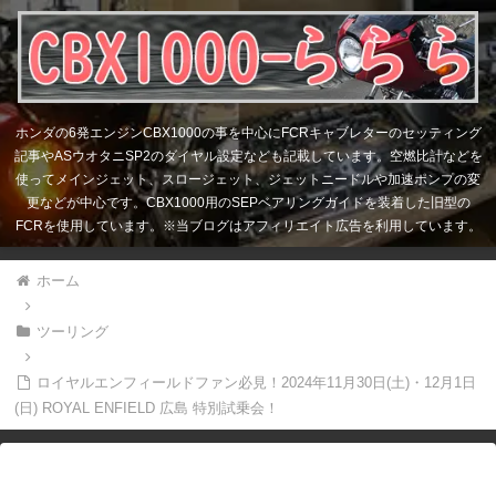
ホンダの6発エンジンCBX1000の事を中心にFCRキャブレターのセッティング
記事やASウオタニSP2のダイヤル設定なども記載しています。空燃比計などを
使ってメインジェット、スロージェット、ジェットニードルや加速ポンプの変
更などが中心です。CBX1000用のSEPベアリングガイドを装着した旧型の
FCRを使用しています。※当ブログはアフィリエイト広告を利用しています。
ホーム
ツーリング
ロイヤルエンフィールドファン必見！2024年11月30日(土)・12月1日
(日) ROYAL ENFIELD 広島 特別試乗会！