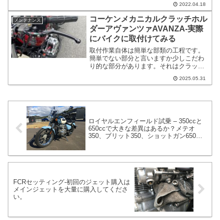
く来られていたり、島根ナンバーの方も
2022.04.18
ちらほらみます。私は試走する際に長め
に走りたい時にごくまれに利用する事が
コーケンメカニカルクラッチホル
メンテナンス
あります。
ダーアヴァンツァAVANZA-実際
にバイクに取付けてみる
取付作業自体は簡単な部類の工程です。
簡単でない部分と言いますか少しこだわ
り的な部分があります。それはクラッチ
レバーの張りや遊びについてです。クラ
2025.05.31
ッチホルダー（コーケンメカニカルクラ
ッチホルダーアヴァンツァAVANZ）を取
付けたあとに、納得いくまで調整をする
必要があります。必要があるという事は
必須です。必ずやりましょう！
ロイヤルエンフィールド試乗 – 350ccと
650ccで大きな差異はあるか？メテオ
350、ブリット350、ショットガン650試
乗
FCRセッティング-初回のジェット購入は
メインジェットを大量に購入してくださ
い。