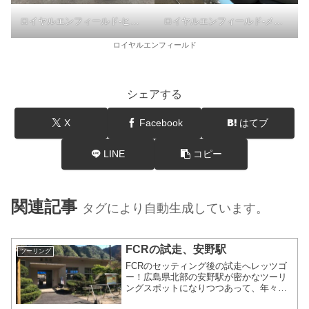
ロイヤルエンフィールド-ヒマラヤ450
ロイヤルエンフィールド-メテオ350
ロイヤルエンフィールド
シェアする
X
Facebook
はてブ
LINE
コピー
関連記事
タグにより自動生成しています。
FCRの試走、安野駅
ツーリング
FCRのセッティング後の試走へレッツゴ
ー！広島県北部の安野駅が密かなツーリ
ングスポットになりつつあって、年々人
が増えています。ロードバイクの方も多