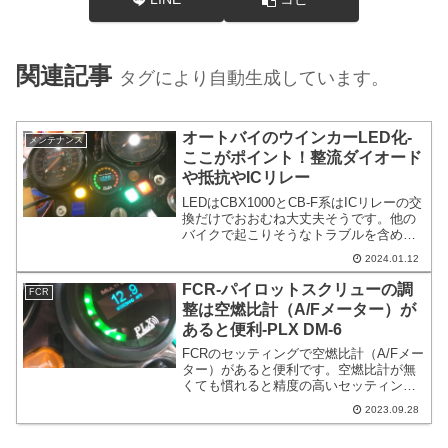
関連記事
タグにより自動生成しています。
オートバイのウインカーLED化-
メンテナンス
ここがポイント！整流ダイオード
や抵抗やICリレー
LEDはCBX1000とCB-F系はICリレーの交
換だけでおおむね大丈夫そうです。他の
バイクで起こりそうなトラブルを含めて
記載しています。配線を切ったり張った
2024.01.12
りする事になるかもしれませんが、車種
によってはICリレーの交換だけでLED化
FCR-パイロットスクリューの調
FCR
が出来るかもしれません。
整は空燃比計（A/Fメーター）が
あると便利-PLX DM-6
FCRのセッティングで空燃比計（A/Fメー
ター）があると便利です。空燃比計が無
くても慣れると精度の高いセッティング
は実走だけで充分です。中高速域のセッ
2023.09.28
ティングは体感だけで調整できます。む
しろ、数値に囚われない方が良いです。