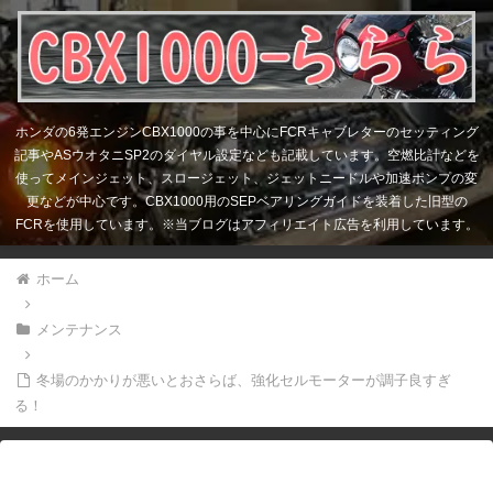
ホンダの6発エンジンCBX1000の事を中心にFCRキャブレターのセッティング
記事やASウオタニSP2のダイヤル設定なども記載しています。空燃比計などを
使ってメインジェット、スロージェット、ジェットニードルや加速ポンプの変
更などが中心です。CBX1000用のSEPベアリングガイドを装着した旧型の
FCRを使用しています。※当ブログはアフィリエイト広告を利用しています。
ホーム
メンテナンス
冬場のかかりが悪いとおさらば、強化セルモーターが調子良すぎ
る！