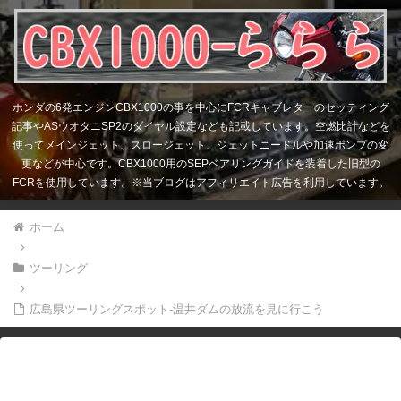
ホンダの6発エンジンCBX1000の事を中心にFCRキャブレターのセッティング
記事やASウオタニSP2のダイヤル設定なども記載しています。空燃比計などを
使ってメインジェット、スロージェット、ジェットニードルや加速ポンプの変
更などが中心です。CBX1000用のSEPベアリングガイドを装着した旧型の
FCRを使用しています。※当ブログはアフィリエイト広告を利用しています。
ホーム
ツーリング
広島県ツーリングスポット-温井ダムの放流を見に行こう