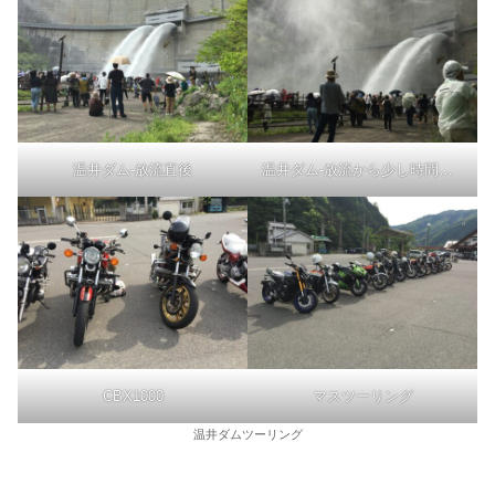
温井ダム-放流直後
温井ダム-放流から少し時間が経って
CBX1000
マスツーリング
温井ダムツーリング