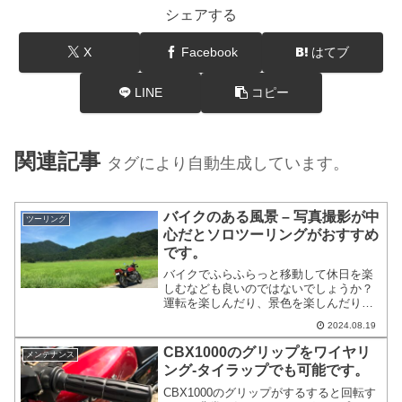
シェアする
X
Facebook
はてブ
LINE
コピー
関連記事
タグにより自動生成しています。
バイクのある風景 – 写真撮影が中
ツーリング
心だとソロツーリングがおすすめ
です。
バイクでふらふらっと移動して休日を楽
しむなども良いのではないでしょうか？
運転を楽しんだり、景色を楽しんだり、
観光を楽しんだり出来ます。バイクがメ
2024.08.19
インでなくても釣りやキャンプでの気軽
な移動手段としても活用できます。
CBX1000のグリップをワイヤリ
メンテナンス
ング-タイラップでも可能です。
CBX1000のグリップがするすると回転す