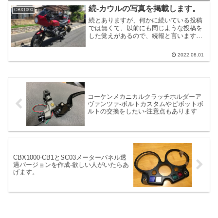
ございません。そういった所を記載して
続-カウルの写真を掲載します。
CBX1000
いきます。
続とありますが、何かに続いている投稿
では無くて、以前にも同じような投稿を
した覚えがあるので、続報と言いますか
レビューと言いますかカウルについてダ
ラダラと書いていきます。CBX1000のカ
2022.08.01
ウル仕様でなくても、ネイキッドバイク
にフレームマウントのカウルを取り付け
たいオーナー様の参考になる部分もある
かもしれません。
コーケンメカニカルクラッチホルダーア
ヴァンツァ-ボルトカスタムやピボットボ
ルトの交換をしたい-注意点もあります
CBX1000-CB1とSC03メーターパネル透
過バージョンを作成-欲しい人がいたらあ
げます。