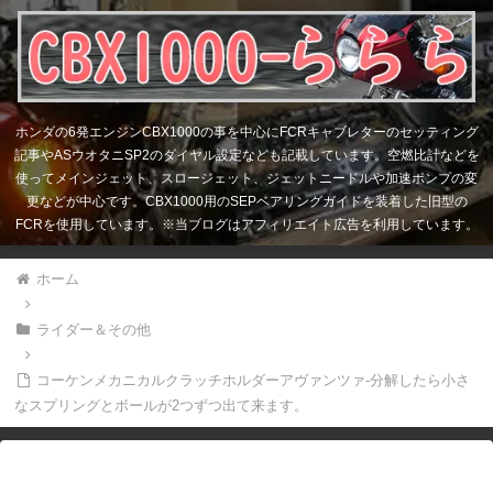
ホンダの6発エンジンCBX1000の事を中心にFCRキャブレターのセッティング
記事やASウオタニSP2のダイヤル設定なども記載しています。空燃比計などを
使ってメインジェット、スロージェット、ジェットニードルや加速ポンプの変
更などが中心です。CBX1000用のSEPベアリングガイドを装着した旧型の
FCRを使用しています。※当ブログはアフィリエイト広告を利用しています。
ホーム
ライダー＆その他
コーケンメカニカルクラッチホルダーアヴァンツァ-分解したら小さ
なスプリングとボールが2つずつ出て来ます。