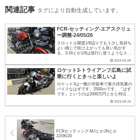
関連記事
タグにより自動生成しています。
FCR-セッティング-エアスクリュ
FCR
ー調整-24/05/26
スロットル開度1/8辺りでもう少し気持ち
よい感じで吹け上がっても良い気がす
る。1/16とか1/8は巡行に使うようなスロ
ットル開度です。高速道路などで速度が
2024.05.28
乗ったら、シフトポジションを合わせる
とそのスロットル開度で巡行するという
ロケット3-トライアンフ広島に試
ツーリング
流れになるはずです。
乗に行くときっと楽しいよ
ロケット3は一般の市販車で最大排気量の
バイクなはずです。2500ccです。『はず
です』というのは2000万円とかと特注
5000ccのバイクもUSAには有る様子なの
2023.09.19
で、最大排気量のバイクというと違うか
もしれませんが、実際問題、最高排気量
のバイクと言っても良いのかなと思いま
す。
FCRセッティング-MJとかJNとか
22/06/20