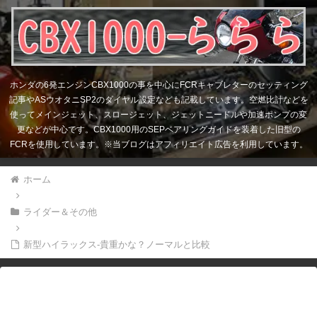
ホンダの6発エンジンCBX1000の事を中心にFCRキャブレターのセッティング
記事やASウオタニSP2のダイヤル設定なども記載しています。空燃比計などを
使ってメインジェット、スロージェット、ジェットニードルや加速ポンプの変
更などが中心です。CBX1000用のSEPベアリングガイドを装着した旧型の
FCRを使用しています。※当ブログはアフィリエイト広告を利用しています。
ホーム
ライダー＆その他
新型ハイラックス-貴重かな？ノーマルと比較