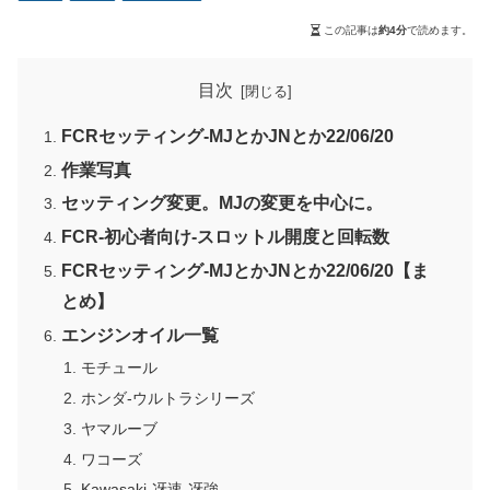
この記事は
約4分
で読めます。
目次
FCRセッティング-MJとかJNとか22/06/20
作業写真
セッティング変更。MJの変更を中心に。
FCR-初心者向け-スロットル開度と回転数
FCRセッティング-MJとかJNとか22/06/20【ま
とめ】
エンジンオイル一覧
モチュール
ホンダ-ウルトラシリーズ
ヤマルーブ
ワコーズ
Kawasaki-冴速-冴強