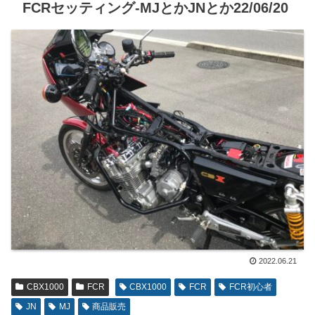
FCRセッティング-MJとかJNとか22/06/20
2022.06.21
CBX1000
FCR
CBX1000
FCR
FCR初心者
JN
MJ
商品販売