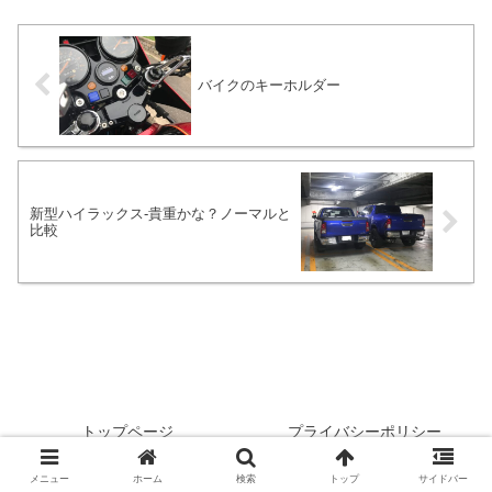
る日本の環境で20年や40年トラブル無し
は超優秀だと思います。
バイクのキーホルダー
新型ハイラックス-貴重かな？ノーマルと
比較
トップページ
プライバシーポリシー
メール
リンク
メニュー
ホーム
検索
トップ
サイドバー