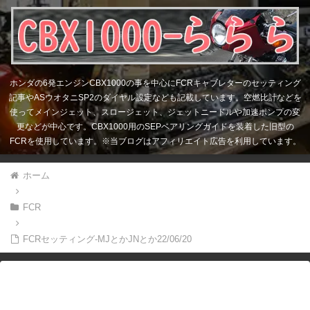
ホンダの6発エンジンCBX1000の事を中心にFCRキャブレターのセッティング
記事やASウオタニSP2のダイヤル設定なども記載しています。空燃比計などを
使ってメインジェット、スロージェット、ジェットニードルや加速ポンプの変
更などが中心です。CBX1000用のSEPベアリングガイドを装着した旧型の
FCRを使用しています。※当ブログはアフィリエイト広告を利用しています。
ホーム
FCR
FCRセッティング-MJとかJNとか22/06/20