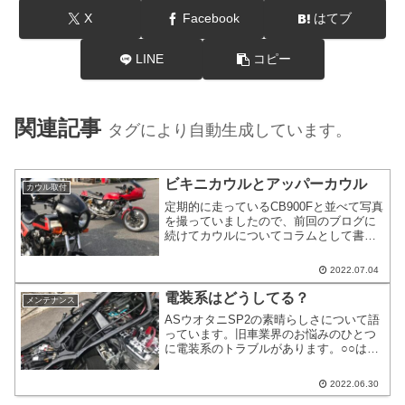
X
Facebook
はてブ
LINE
コピー
関連記事
タグにより自動生成しています。
ビキニカウルとアッパーカウル
カウル取付
定期的に走っているCB900Fと並べて写真
を撮っていましたので、前回のブログに
続けてカウルについてコラムとして書き
ます。カウルの取付に関してはビキニカ
ウルやスクリーン、メーターバイザーな
2022.07.04
ど、ボルトオンで比較的着脱が容易な物
を前提に記載します。概ねヘッドライト
電装系はどうしてる？
メンテナンス
のステーなどに取り付けるタイプです。
ASウオタニSP2の素晴らしさについて語
っています。旧車業界のお悩みのひとつ
に電装系のトラブルがあります。○○は電
装系が弱い…20年以上たっているバイク
です。電装系にトラブルやトラブル予備
2022.06.30
軍で普通です。むしろ、四季や梅雨があ