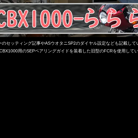
レターのセッティング記事やASウオタニSP2のダイヤル設定なども記載
BX1000用のSEPベアリングガイドを装着した旧型のFCRを使用し