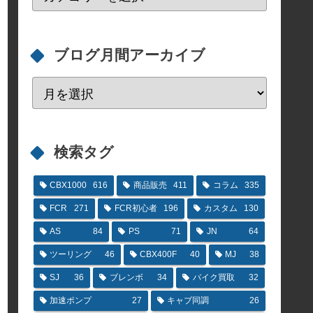
ブログ月間アーカイブ
検索タグ
CBX1000
616
商品販売
411
コラム
335
FCR
271
FCR初心者
196
カスタム
130
AS
84
PS
71
JN
64
ツーリング
46
CBX400F
40
MJ
38
SJ
36
ブレンボ
34
バイク買取
32
加速ポンプ
27
キャブ同調
26