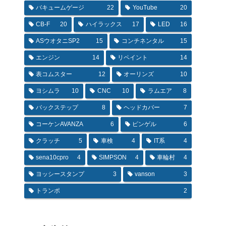
バキュームゲージ
22
YouTube
20
CB-F
20
ハイラックス
17
LED
16
ASウオタニSP2
15
コンチネンタル
15
エンジン
14
リペイント
14
表コムスター
12
オーリンズ
10
ヨシムラ
10
CNC
10
ラムエア
8
バックステップ
8
ヘッドカバー
7
コーケンAVANZA
6
ピンゲル
6
クラッチ
5
車検
4
IT系
4
sena10cpro
4
SIMPSON
4
車輪村
4
ヨッシースタンプ
3
vanson
3
トランポ
2