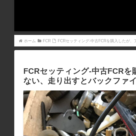
ホーム
FCR
FCRセッティング-中古FCRを購入したが
FCRセッティング-中古FCR
ない、走り出すとバックファ