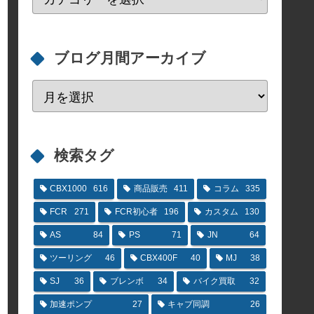
ブログ月間アーカイブ
検索タグ
CBX1000
616
商品販売
411
コラム
335
FCR
271
FCR初心者
196
カスタム
130
AS
84
PS
71
JN
64
ツーリング
46
CBX400F
40
MJ
38
SJ
36
ブレンボ
34
バイク買取
32
加速ポンプ
27
キャブ同調
26