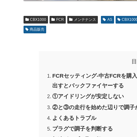
CBX1000
FCR
メンテナンス
AS
CBX100
商品販売
目
FCRセッティング-中古FCRを
出すとバックファイヤーする
①アイドリングが安定しない
②と③の走行を始めた辺りで調子
よくあるトラブル
プラグで調子を判断する