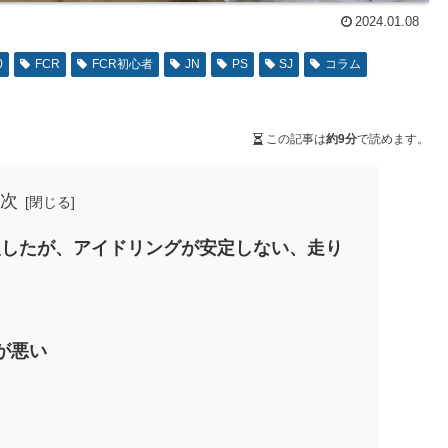
2024.01.08
0
FCR
FCR初心者
JN
PS
SJ
コラム
この記事は
約9分
で読めます。
次
購入したが、アイドリングが安定しない、走り
が悪い