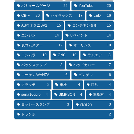
バキュームゲージ
22
YouTube
20
CB-F
20
ハイラックス
17
LED
16
ASウオタニSP2
15
コンチネンタル
15
エンジン
14
リペイント
14
表コムスター
12
オーリンズ
10
ヨシムラ
10
CNC
10
ラムエア
8
バックステップ
8
ヘッドカバー
7
コーケンAVANZA
6
ピンゲル
6
クラッチ
5
車検
4
IT系
4
sena10cpro
4
SIMPSON
4
車輪村
4
ヨッシースタンプ
3
vanson
3
トランポ
2