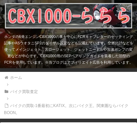
ホンダの6発エンジンCBX1000の事を中心にFCRキャブレターのセッティング
記事やASウオタニSP2のダイヤル設定なども記載しています。空燃比計などを
使ってメインジェット、スロージェット、ジェットニードルや加速ポンプの変
更などが中心です。CBX1000用のSEPベアリングガイドを装着した旧型の
FCRを使用しています。※当ブログはアフィリエイト広告を利用しています。
ホーム
バイク買取査定
バイクの買取-1番最初にKATIX。次にバイク王。関東圏ならバイク
BOON。