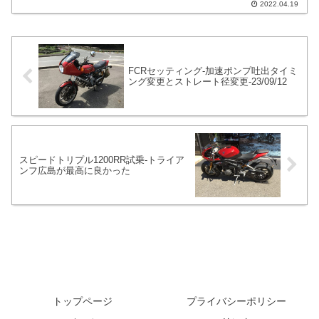
2022.04.19
同じだと思います。FCRを取り付けた際
に右側に薄型スイッチを取付ています。
私は4極リレーを使って配線に割り込ませ
たりして実現しています。
FCRセッティング-加速ポンプ吐出タイミ
ング変更とストレート径変更-23/09/12
スピードトリプル1200RR試乗-トライア
ンフ広島が最高に良かった
トップページ
プライバシーポリシー