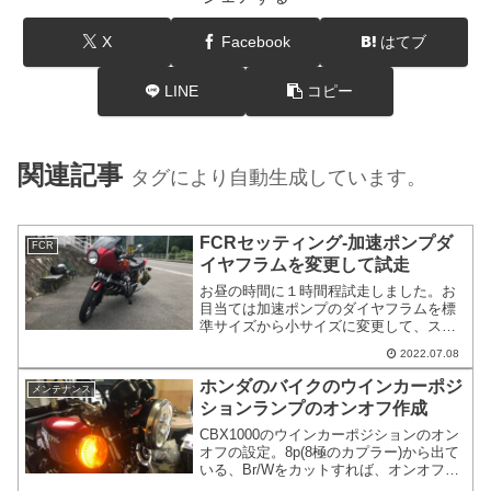
X
Facebook
はてブ
LINE
コピー
関連記事
タグにより自動生成しています。
FCRセッティング-加速ポンプダ
FCR
イヤフラムを変更して試走
お昼の時間に１時間程試走しました。お
目当ては加速ポンプのダイヤフラムを標
準サイズから小サイズに変更して、スロ
ットル開度1/2あたりの急開時のボコ付き
2022.07.08
は解消されるかです。結果として、多少
変化があったような気がするけど不明瞭
ホンダのバイクのウインカーポジ
メンテナンス
です。加速ポンプの効きはじめをツメを
ションランプのオンオフ作成
広げて可能な限り遅くして試す。
CBX1000のウインカーポジションのオン
オフの設定。8p(8極のカプラー)から出て
いる、Br/Wをカットすれば、オンオフ機
能が実現出来ます。CB750Fなどの車輛も