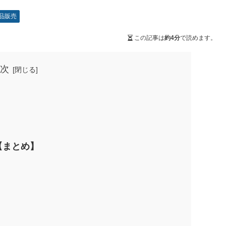
品販売
この記事は
約4分
で読めます。
次
【まとめ】