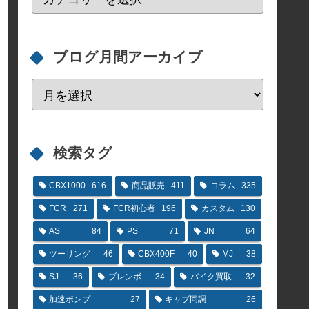
ブログ月間アーカイブ
検索タグ
CBX1000
616
商品販売
411
コラム
335
FCR
271
FCR初心者
196
カスタム
130
AS
84
PS
71
JN
64
ツーリング
46
CBX400F
40
MJ
38
SJ
36
ブレンボ
34
バイク買取
32
加速ポンプ
27
キャブ同調
26