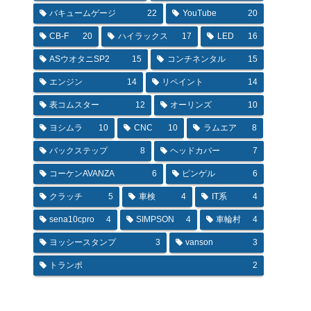
バキュームゲージ
22
YouTube
20
CB-F
20
ハイラックス
17
LED
16
ASウオタニSP2
15
コンチネンタル
15
エンジン
14
リペイント
14
表コムスター
12
オーリンズ
10
ヨシムラ
10
CNC
10
ラムエア
8
バックステップ
8
ヘッドカバー
7
コーケンAVANZA
6
ピンゲル
6
クラッチ
5
車検
4
IT系
4
sena10cpro
4
SIMPSON
4
車輪村
4
ヨッシースタンプ
3
vanson
3
トランポ
2