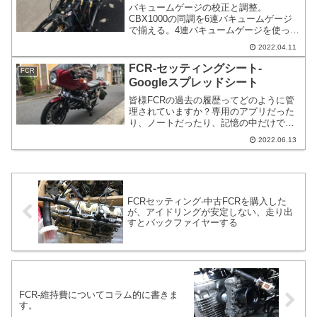
バキュームゲージの校正と調整。
CBX1000の同調を6連バキュームゲージ
で揃える。4連バキュームゲージを使って
いる方は普段使っている1番と2番を差し
2022.04.11
替えるなどすれば、どれ位ずれている
か、すぐに分かる。今まで何かおかしい
FCR-セッティングシート-
FCR
と思っていたけど、ずれていたのが原因
Googleスプレッドシート
だった。
皆様FCRの過去の履歴ってどのように管
理されていますか？専用のアプリだった
り、ノートだったり、記憶の中だけで管
理されていたりと様々だと思います。私
2022.06.13
はFCRを触り始めた一番最初から履歴を
取っています。履歴を取っていると言っ
ても部分的に履歴を取っていなかったり
もする部分はあります。
FCRセッティング-中古FCRを購入した
が、アイドリングが安定しない、走り出
すとバックファイヤーする
FCR-維持費についてコラム的に書きま
す。