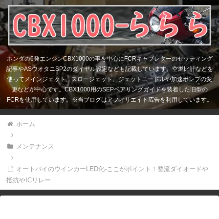
ホンダの6発エンジンCBX1000の事を中心にFCRキャブレターのセッティング
記事やASウオタニSP2のダイヤル設定なども記載しています。空燃比計などを
使ってメインジェット、スロージェット、ジェットニードルや加速ポンプの変
更などが中心です。CBX1000用のSEPベアリングガイドを装着した旧型の
FCRを使用しています。※当ブログはアフィリエイト広告を利用しています。
ホーム
メンテナンス
オートバイのウインカーLED化-ここがポイント！整流ダイオードや
抵抗やICリレー