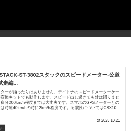
-STACK-ST-3802スタックのスピードメーター-公道
走編...
ーターが踊ったりはありません。デイトナのスピードメーターケー
ル変換キットでも動作します。スピード出し過ぎても針は踊りませ
多分200km/h程度までは大丈夫です。スマホのGPSメーターとの
は時速40km/hの時に2km/h程度です。耐震性についてはCBX1000
は問題はありませんでした。
2025.10.21
ル