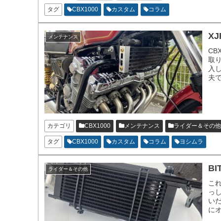
タグ
CBX1000
カスタム
コラム
X
メンテナンス
CB
取
入
夫
カテゴリ
CBX1000
メンテナンス
ライダー＆その他
タグ
CBX1000
カスタム
コラム
ヨシムラ
B
ライダー＆その他
これ
っ
い
に