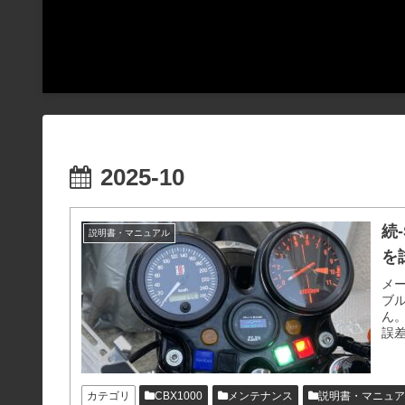
2025-10
続
説明書・マニュアル
を試
メ
ブ
ん。
誤差
で
カテゴリ
CBX1000
メンテナンス
説明書・マニュア