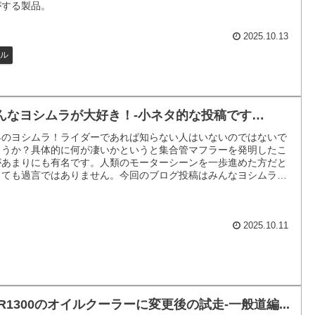
がする製品。
2025.10.13
ル
んなヨシムラが大好き！-小ネタ的な投稿です…
界のヨシムラ！ライダーであれば知らない人はいないのではないで
ょうか？具体的に何が凄いかというと集合管マフラーを発明したこ
があまりにも有名です。人類のモーターシーンを一歩進めた方だと
っても過言ではありません。今回のブログ投稿はみんなヨシムラの
ゴを使いまくってるよね！というなお話です。
2025.10.11
JR1300のオイルクーラーに変更後の試走-一般道編...