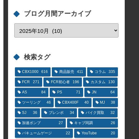
ブログ月間アーカイブ
検索タグ
CBX1000
616
商品販売
411
コラム
335
FCR
271
FCR初心者
196
カスタム
130
AS
84
PS
71
JN
64
ツーリング
46
CBX400F
40
MJ
38
SJ
36
ブレンボ
34
バイク買取
32
加速ポンプ
27
キャブ同調
26
バキュームゲージ
22
YouTube
20