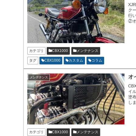
XJ
ク
行
②オ
カテゴリ
CBX1000
メンテナンス
タグ
CBX1000
カスタム
コラム
オ
メンテナンス
CB
イ
塗
し
カテゴリ
CBX1000
メンテナンス