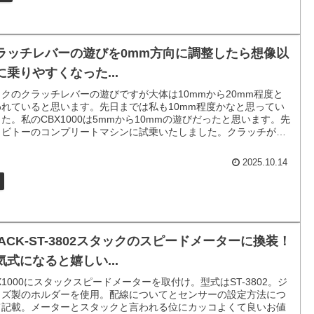
ラッチレバーの遊びを0mm方向に調整したら想像以
に乗りやすくなった...
クのクラッチレバーの遊びですが大体は10mmから20mm程度と
われていると思います。先日までは私も10mm程度かなと思ってい
た。私のCBX1000は5mmから10mmの遊びだったと思います。先
、ビトーのコンプリートマシンに試乗いたしました。クラッチが重
遊びもほとんどない状態です。私のCBX1000も同じように遊びが
なくてキビキビしたクラッチに調整をいたします。
2025.10.14
TACK-ST-3802スタックのスピードメーターに換装！
気式になると嬉しい...
X1000にスタックスピードメーターを取付け。型式はST-3802。ジ
イズ製のホルダーを使用。配線についてとセンサーの設定方法につ
て記載。メーターとスタックと言われる位にカッコよくて良いお値