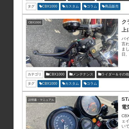
タグ
CBX1000
カスタム
コラム
商品販売
ク
CBX1000
上
バイ
言
まし
日
いし
少
カテゴリ
CBX1000
メンテナンス
ライダー＆その他
タグ
CBX1000
カスタム
コラム
S
説明書・マニュアル
電
CB
ェ
い