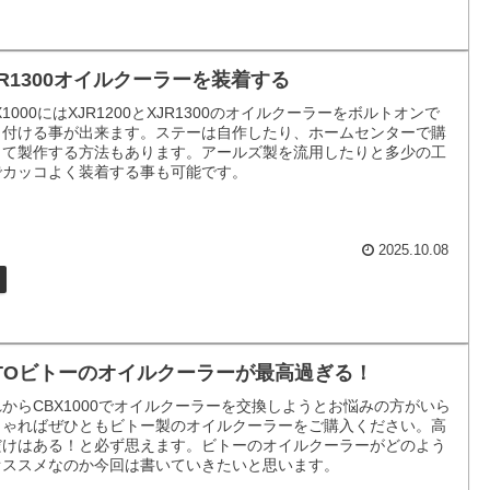
JR1300オイルクーラーを装着する
X1000にはXJR1200とXJR1300のオイルクーラーをボルトオンで
り付ける事が出来ます。ステーは自作したり、ホームセンターで購
して製作する方法もあります。アールズ製を流用したりと多少の工
でカッコよく装着する事も可能です。
2025.10.08
ITOビトーのオイルクーラーが最高過ぎる！
からCBX1000でオイルクーラーを交換しようとお悩みの方がいら
しゃればぜひともビトー製のオイルクーラーをご購入ください。高
だけはある！と必ず思えます。ビトーのオイルクーラーがどのよう
オススメなのか今回は書いていきたいと思います。