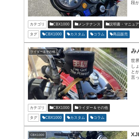
段
カテゴリ
CBX1000
メンテナンス
説明書・マニュア
タグ
CBX1000
カスタム
コラム
商品販売
み
ライダー＆その他
世
し
と
言
ロ
カテゴリ
CBX1000
ライダー＆その他
タグ
CBX1000
カスタム
コラム
X
CBX1000