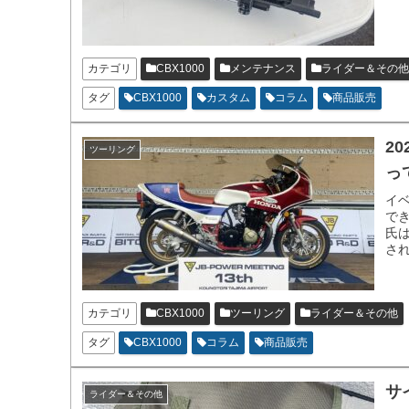
カテゴリ
CBX1000
メンテナンス
ライダー＆その他
タグ
CBX1000
カスタム
コラム
商品販売
20
ツーリング
っ
イ
でき
氏
さ
吉
カテゴリ
CBX1000
ツーリング
ライダー＆その他
タグ
CBX1000
コラム
商品販売
サ
ライダー＆その他