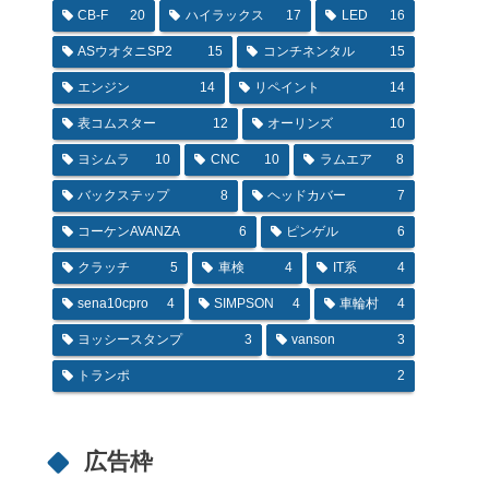
CB-F
20
ハイラックス
17
LED
16
ASウオタニSP2
15
コンチネンタル
15
エンジン
14
リペイント
14
表コムスター
12
オーリンズ
10
ヨシムラ
10
CNC
10
ラムエア
8
バックステップ
8
ヘッドカバー
7
コーケンAVANZA
6
ピンゲル
6
クラッチ
5
車検
4
IT系
4
sena10cpro
4
SIMPSON
4
車輪村
4
ヨッシースタンプ
3
vanson
3
トランポ
2
広告枠