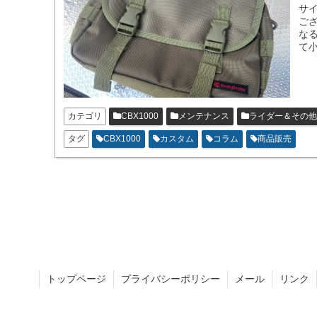
サイ
ご
な
て
カテゴリ
CBX1000
メンテナンス
ライダー＆その他
タグ
CBX1000
カスタム
コラム
商品販売
トップページ
プライバシーポリシー
メール
リンク