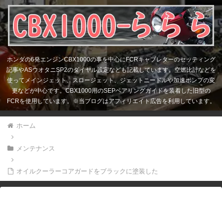
ホンダの6発エンジンCBX1000の事を中心にFCRキャブレターのセッティング
記事やASウオタニSP2のダイヤル設定なども記載しています。空燃比計などを
使ってメインジェット、スロージェット、ジェットニードルや加速ポンプの変
更などが中心です。CBX1000用のSEPベアリングガイドを装着した旧型の
FCRを使用しています。※当ブログはアフィリエイト広告を利用しています。
ホーム
メンテナンス
オイルクーラーコアガードをブラックに塗装した