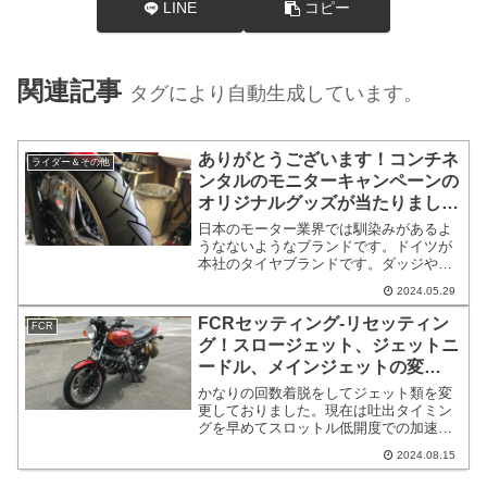
LINE
コピー
関連記事
タグにより自動生成しています。
ありがとうございます！コンチネ
ライダー＆その他
ンタルのモニターキャンペーンの
オリジナルグッズが当たりまし
た！
日本のモーター業界では馴染みがあるよ
うなないようなブランドです。ドイツが
本社のタイヤブランドです。ダッジやベ
ントレーなど外車によく履かせているイ
2024.05.29
メージがあります。日本はタイヤブラン
ドも強い国です。メジャーなタイヤメー
FCRセッティング-リセッティン
FCR
カーとまでは言えませんが通好みなタイ
グ！スロージェット、ジェットニ
ヤブランドです。性能はトップクラスの
ードル、メインジェットの変
タイヤメーカーです。
更-24/08/15
かなりの回数着脱をしてジェット類を変
更しておりました。現在は吐出タイミン
グを早めてスロットル低開度での加速感
を出しています。CBX1000は5000rpm以
2024.08.15
下のパワー感の無さが弱点ではありま
す。バイクの特性として割り切るわけに