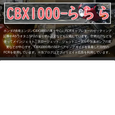
ホンダの6発エンジンCBX1000の事を中心にFCRキャブレターのセッティング
記事やASウオタニSP2のダイヤル設定なども記載しています。空燃比計などを
使ってメインジェット、スロージェット、ジェットニードルや加速ポンプの変
更などが中心です。CBX1000用のSEPベアリングガイドを装着した旧型の
FCRを使用しています。※当ブログはアフィリエイト広告を利用しています。