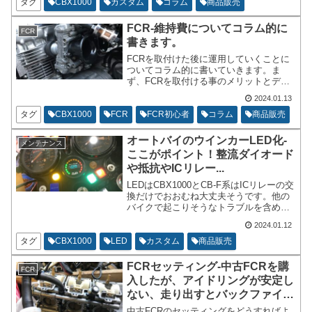
熱膨張を計算して設計さているので、温
タグ
CBX1000
カスタム
コラム
商品販売
度が上がるまではピストンなども含めて
金属同士の隙間に誤差が用意されていま
FCR-維持費についてコラム的に
FCR
す。
書きます。
FCRを取付けた後に運用していくことに
ついてコラム的に書いていきます。ま
ず、FCRを取付ける事のメリットとデメ
リットです。メリットはパワーが上が
2024.01.13
る、メンテナンス性が高いなどがすぐに
思いつきます。デメリットは燃費が下が
タグ
CBX1000
FCR
FCR初心者
コラム
商品販売
るケースがある。
オートバイのウインカーLED化-
メンテナンス
ここがポイント！整流ダイオード
や抵抗やICリレー...
LEDはCBX1000とCB-F系はICリレーの交
換だけでおおむね大丈夫そうです。他の
バイクで起こりそうなトラブルを含めて
記載しています。配線を切ったり張った
2024.01.12
りする事になるかもしれませんが、車種
によってはICリレーの交換だけでLED化
タグ
CBX1000
LED
カスタム
商品販売
が出来るかもしれません。
FCRセッティング-中古FCRを購
FCR
入したが、アイドリングが安定し
ない、走り出すとバックファイヤ
ーする...
中古FCRのセッティングをどうすればよ