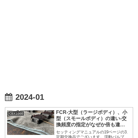
2024-01
FCR-大型（ラージボディ）、小
CBX1000
型（スモールボディ）の違い-交
換頻度の指定がなぜか倍も違
う…...
セッティングマニュアルの19ページの3.
定期交換品でございます。浮動バルブ