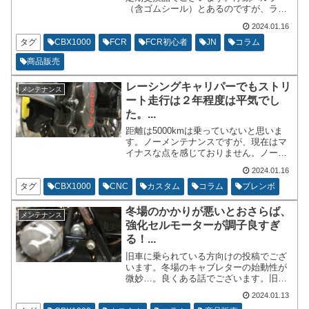
（含ゴムシール）とあるのですが、ラー
ジとスモールで交換頻度の指定が倍ほど
2024.01.16
違います。マニュアルに記載している内
容なので、安全マージンを保っている内
タグ
CBX1000
FCR
FCR初心者
JN
コラム
容だと思います。
商品販売
レーシングキャリパーでもストリ
メンテナンス
ート走行は２年程度は平気でし
た。...
距離は5000kmは乗っていないと思いま
す。ノーメンテナンスですが、現在はマ
イナスな点を感じておりません。ノーメ
ンテナンスを推奨するわけではありませ
2024.01.16
ん。汚れなどは比較的ひどいのかもしれ
ませんが、洗車などはまめに行っている
タグ
CBX1000
CNC
カスタム
コラム
ブレンボ
為、気になりません。
冬場のかかりが悪いとおさらば、
メンテナンス
強化セルモーターが調子良すぎ
る！...
旧車に乗られている方向けの投稿でござ
います。冬場のキャブレターの始動性が
微妙…。良くある話でございます。旧車
のほとんどですが空冷エンジンでござい
2024.01.13
ます。空冷エンジンの特徴として金属の