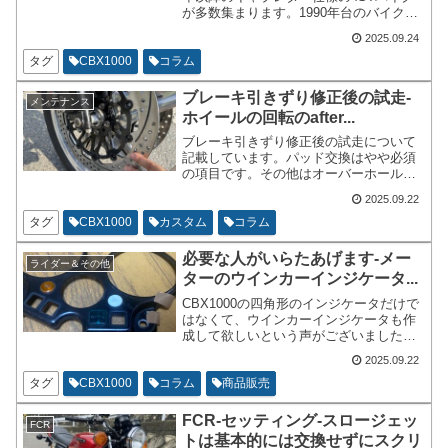
が多数集まります。1990年台のバイクも
かなり集まります。BITOのミーティング
2025.09.24
なのでFCRを装着したバイクも多いで
す。大体の場合はFCRまで組み込んでい
タグ
CBX1000
コラム
るようなバイクはかなり手の込んでいる
状態です。見ていて飽きないようなバイ
ブレーキ引きずり修正後の試走-
メンテナンス
クがほとんどでございます。
ホイールの回転のafter...
ブレーキ引きずり修正後の試走について
記載しています。パッド交換はやや必須
の項目です。その他はオーバーホールや
清掃で対応が出来るかなと思います。ま
2025.09.22
ず、パッドの交換についてですが、すで
に引きずっているパッドを使うという事
タグ
CBX1000
カスタム
コラム
は正しく削れていないパッドを使う事に
なります。新品のパッドは背面と表面が
必要な人がいらたあげます-メー
ライダー＆その他
必ず平行です。引きずっているパッドは
ターのウインカーインジケータ...
走行距離にもよりますが、並行である点
が保証されていません。
CBX1000の四角形のインジケータだけで
はなくて、ウインカーインジケータも作
成して欲しいという声がございましたの
で、作成いたしました。必要な人や困っ
2025.09.22
ている人や面白い事をされている方には
無償で差し上げます。3Dプリンタで作製
タグ
CBX1000
コラム
商品販売
しております。
FCR-セッティング-スロージェッ
FCR
トは基本的には交換せずにスクリ