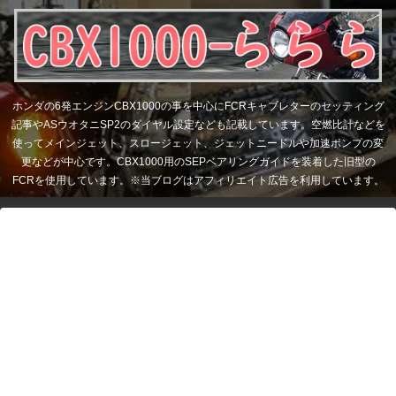
ホンダの6発エンジンCBX1000の事を中心にFCRキャブレターのセッティング
記事やASウオタニSP2のダイヤル設定なども記載しています。空燃比計などを
使ってメインジェット、スロージェット、ジェットニードルや加速ポンプの変
更などが中心です。CBX1000用のSEPベアリングガイドを装着した旧型の
FCRを使用しています。※当ブログはアフィリエイト広告を利用しています。