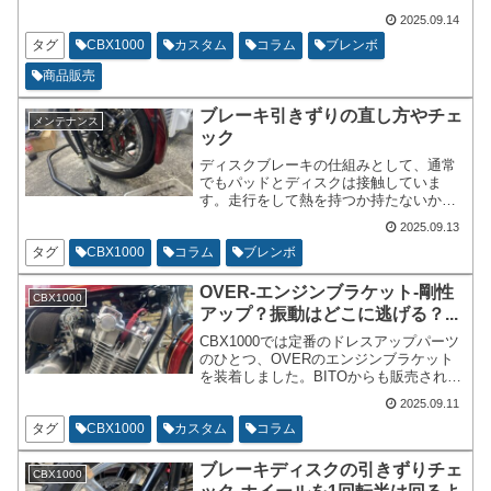
コストパフォーマンスが高いという証で
2025.09.14
す。ジクーの残念な点は適合車種が少な
い所。各バイクメーカーで1990年以降の
タグ
CBX1000
カスタム
コラム
ブレンボ
代表的な車種をラインナップしている感
商品販売
じです。
ブレーキ引きずりの直し方やチェ
メンテナンス
ック
ディスクブレーキの仕組みとして、通常
でもパッドとディスクは接触していま
す。走行をして熱を持つか持たないかが
ポイントとなってきます。1km程度でも
2025.09.13
ブレーキをあまり使わずに走行をしてブ
レーキディスクが熱くなっていないかど
タグ
CBX1000
コラム
ブレンボ
うかを確認してください。ディスクブレ
ーキは走行風で冷却する仕組みです。
OVER-エンジンブラケット-剛性
CBX1000
アップ？振動はどこに逃げる？...
CBX1000では定番のドレスアップパーツ
のひとつ、OVERのエンジンブラケット
を装着しました。BITOからも販売されて
いますが、アッパーカウル用のネジ穴が
2025.09.11
切っていないので次点という事で、
OVER製をチョイスいたしました。
タグ
CBX1000
カスタム
コラム
ブレーキディスクの引きずりチェ
CBX1000