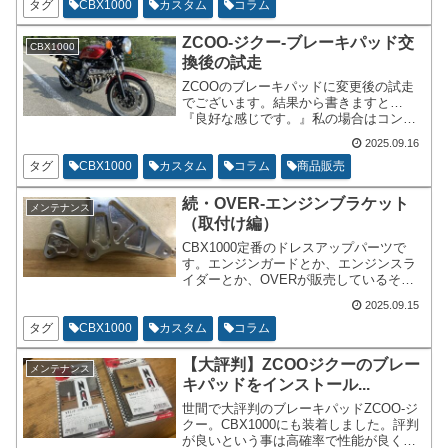
新しく気が付くことがあると思います。
タグ
CBX1000
カスタム
コラム
ZCOO-ジクー-ブレーキパッド交
CBX1000
換後の試走
ZCOOのブレーキパッドに変更後の試走
でございます。結果から書きますと…
『良好な感じです。』私の場合はコント
ロール性よりも制動力を求めておりま
2025.09.16
す。元々、ブレーキ廻りの換装は制動力
が低すぎたから強化したいなと思ったし
タグ
CBX1000
カスタム
コラム
商品販売
だいです。
続・OVER-エンジンブラケット
メンテナンス
（取付け編）
CBX1000定番のドレスアップパーツで
す。エンジンガードとか、エンジンスラ
イダーとか、OVERが販売しているその
他の関連パーツの取付がしやすい形状に
2025.09.15
なっております。リヤ側も販売されてい
たりとこんなの造ってくれたらいいのに
タグ
CBX1000
カスタム
コラム
なと思う所もしっかりとカバーしてくれ
ています。
【大評判】ZCOOジクーのブレー
メンテナンス
キパッドをインストール...
世間で大評判のブレーキパッドZCOO-ジ
クー。CBX1000にも装着しました。評判
が良いという事は高確率で性能が良くて