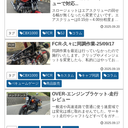
ューで対応...
スロージェットはエアスクリューの回せ
る幅が無くなったら変更でよいです。エ
アスクリューは0.15分～4.00分程度まで
は変化を感じ取れます。0.15分の時は僅
2025.09.20
かに開いただけでもシビアに反応しま
す。2.30分を超えた辺りからは変化は大
タグ
CBX1000
FCR
SJ
コラム
雑把になる印象を受けます。まともにセ
ッティング出来るのは0.30分～3.30分位
FCR-久々に同調作業-25/09/17
FCR
の間かなと思います。
同調作業を最近は行っていなかったので
施行いたします。クリップやメインジェ
ットを変更したら、私的にはやっておき
たい作業です。過去に何度も書いている
ネタなので写真は少な目です。色々と書
2025.09.19
いて行きます。
タグ
CBX1000
FCR
カスタム
キャブ同調
コラム
バキュームゲージ
商品販売
OVER-エンジンブラケット-走行
メンテナンス
レビュー
一般道や高速道路で普通に使う速度域で
は変化は感じ取れませんでした。サーキ
ット走行やシャフトなどすべてをガチガ
チに固めたら効果が分かるパーツなのか
2025.09.17
もしれません。時間をかけて走行すると