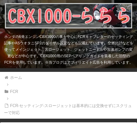
ホンダの6発エンジンCBX1000の事を中心にFCRキャブレターのセッティング
記事やASウオタニSP2のダイヤル設定なども記載しています。空燃比計などを
使ってメインジェット、スロージェット、ジェットニードルや加速ポンプの変
更などが中心です。CBX1000用のSEPベアリングガイドを装着した旧型の
FCRを使用しています。※当ブログはアフィリエイト広告を利用しています。
ホーム
FCR
FCR-セッティング-スロージェットは基本的には交換せずにスクリュ
ーで対応