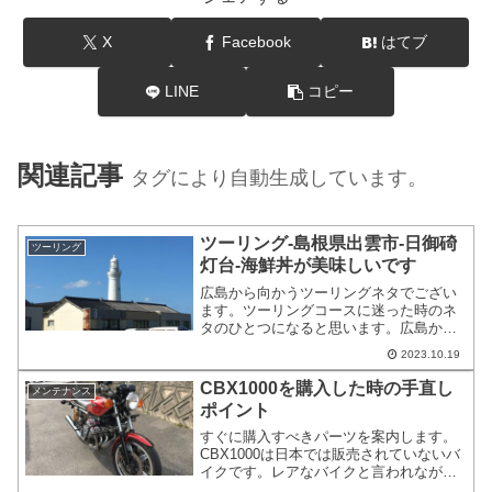
X
Facebook
はてブ
LINE
コピー
関連記事
タグにより自動生成しています。
ツーリング-島根県出雲市-日御碕
ツーリング
灯台-海鮮丼が美味しいです
広島から向かうツーリングネタでござい
ます。ツーリングコースに迷った時のネ
タのひとつになると思います。広島から
向かうと、国道54号線を北上するだけの
2023.10.19
簡単なツーリングコースでございます。
ただし、1本道で目的地に向かっていけま
CBX1000を購入した時の手直し
メンテナンス
すし、帰宅の際は高速道路も使えます。
ポイント
すぐに購入すべきパーツを案内します。
CBX1000は日本では販売されていないバ
イクです。レアなバイクと言われながら
も日本国内ではそれなりに流通していま