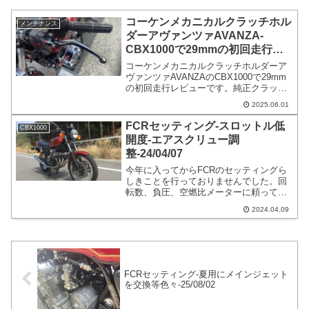
コーケンメカニカルクラッチホル
メンテナンス
ダーアヴァンツァAVANZA-
CBX1000で29mmの初回走行レ
ビュー
コーケンメカニカルクラッチホルダーア
ヴァンツァAVANZAのCBX1000で29mm
の初回走行レビューです。純正クラッチ
ホルダーからの変更です。レシオは35㎜
2025.06.01
から29mmへ変更となっております。要
するに軽くなっています。しかしクラッ
FCRセッティング-スロットル低
CBX1000
チが完全に切れるまでの距離は長くなり
開度-エアスクリュー調
ます。
整-24/04/07
今年に入ってからFCRのセッティングら
しきことを行っておりませんでした。回
転数、負圧、空燃比メーターに頼っても
分かりにくいバイクは同一の戻しで充分
2024.04.09
です。私はASの戻りについては試走をし
ながら調整をしています。6気筒全て同じ
戻しにしています。ストップゴーで発信
しやすいかどうかで判定する事が多いで
す。
FCRセッティング-夏用にメインジェット
を交換等色々-25/08/02