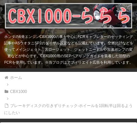
ホンダの6発エンジンCBX1000の事を中心にFCRキャブレターのセッティング
記事やASウオタニSP2のダイヤル設定なども記載しています。空燃比計などを
使ってメインジェット、スロージェット、ジェットニードルや加速ポンプの変
更などが中心です。CBX1000用のSEPベアリングガイドを装着した旧型の
FCRを使用しています。※当ブログはアフィリエイト広告を利用しています。
ホーム
CBX1000
ブレーキディスクの引きずりチェック-ホイールを1回転半は回るよう
にしたい