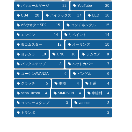
バキュームゲージ
22
YouTube
20
CB-F
20
ハイラックス
17
LED
16
ASウオタニSP2
15
コンチネンタル
15
エンジン
14
リペイント
14
表コムスター
12
オーリンズ
10
ヨシムラ
10
CNC
10
ラムエア
8
バックステップ
8
ヘッドカバー
7
コーケンAVANZA
6
ピンゲル
6
クラッチ
5
車検
4
IT系
4
sena10cpro
4
SIMPSON
4
車輪村
4
ヨッシースタンプ
3
vanson
3
トランポ
2