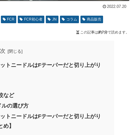
2022.07.20
FCR
FCR初心者
JN
コラム
商品販売
この記事は
約7分
で読めます。
次
ェットニードルはFテーパーだと切り上がり
較など
ドルの選び方
ェットニードルはFテーパーだと切り上がり
とめ】