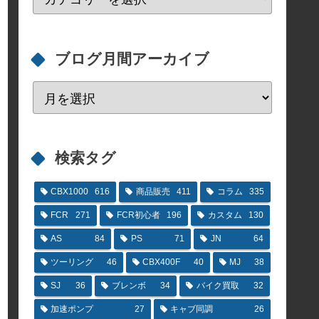
ブログ月間アーカイブ
検索タグ
CBX1000
616
商品販売
411
コラム
335
FCR
271
FCR初心者
196
カスタム
130
AS
84
PS
71
JN
64
ツーリング
46
CBX400F
40
MJ
38
SJ
36
ブレンボ
34
バイク買取
32
加速ポンプ
27
キャブ同調
26