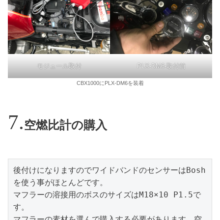
モジュール取付
PLX-DM6-取付前
CBX1000にPLX-DM6を装着
空燃比計の購入
後付けになりますのでワイドバンドのセンサーはBosh
を使う事がほとんどです。

マフラーの溶接用のボスのサイズはM18×10 P1.5で
す。

マフラーの素材を選んで購入する必要があります。空