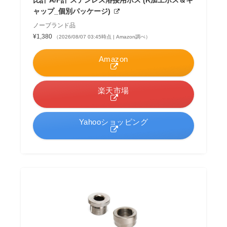
比計 A/F計 ステンレス溶接用ボス (R加工ボス＆キ
ャップ_個別パッケージ)
ノーブランド品
¥1,380
（2026/08/07 03:45時点 | Amazon調べ）
Amazon
楽天市場
Yahooショッピング