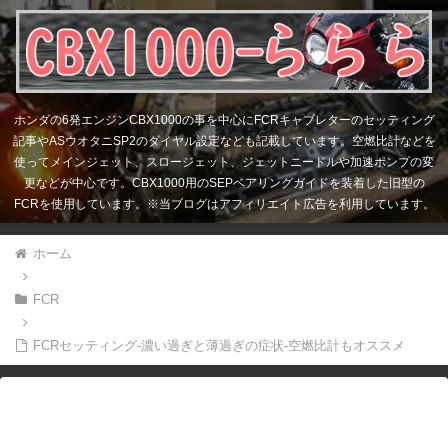
ホンダの6発エンジンCBX1000の事を中心にFCRキャブレターのセッティング
記事やASウオタニSP2のダイヤル設定なども記載しています。空燃比計などを
使ってメインジェット、スロージェット、ジェットニードルや加速ポンプの変
更などが中心です。CBX1000用のSEPベアリングガイドを装着した旧型の
FCRを使用しています。※当ブログはアフィリエイト広告を利用しています。
ホーム
FCR
FCRセッティング-濃い過ぎと薄過ぎの症状-空燃比計もオススメ