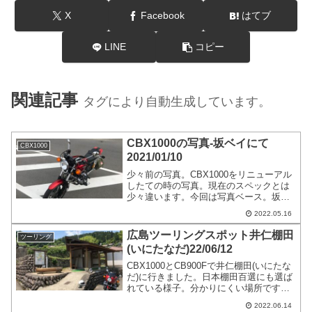
X
Facebook
はてブ
LINE
コピー
関連記事
タグにより自動生成しています。
CBX1000の写真-坂ベイにて
CBX1000
2021/01/10
少々前の写真。CBX1000をリニューアル
したての時の写真。現在のスペックとは
少々違います。今回は写真ベース。坂ベ
イ=ベイサイドビーチ坂。サーファーの方
2022.05.16
やデートスポットや釣りの方など様々。
夏場は海水浴場だったり。バイクのマナ
広島ツーリングスポット井仁棚田
ツーリング
ーが悪いので施設を夜間閉鎖したり、警
(いにたなだ)22/06/12
察がマフラーの音量チェックしたりの様
子。
CBX1000とCB900Fで井仁棚田(いにたな
だ)に行きました。日本棚田百選にも選ば
れている様子。分かりにくい場所です。
車やバイクを停めれるスペースは少ない
2022.06.14
です。道もナビでは分かりにくいです。