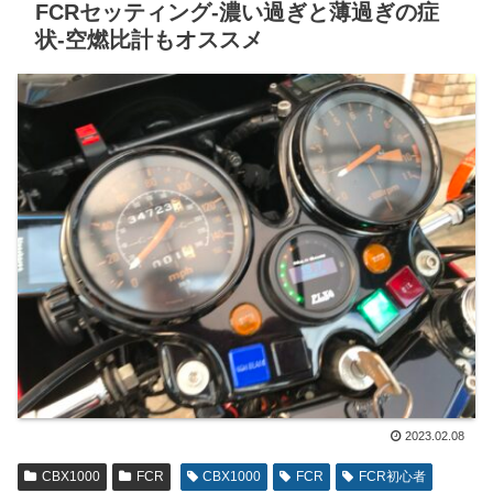
FCRセッティング-濃い過ぎと薄過ぎの症
状-空燃比計もオススメ
2023.02.08
CBX1000
FCR
CBX1000
FCR
FCR初心者