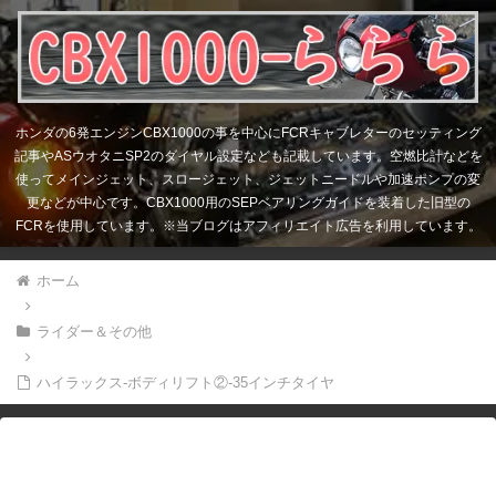
ホンダの6発エンジンCBX1000の事を中心にFCRキャブレターのセッティング
記事やASウオタニSP2のダイヤル設定なども記載しています。空燃比計などを
使ってメインジェット、スロージェット、ジェットニードルや加速ポンプの変
更などが中心です。CBX1000用のSEPベアリングガイドを装着した旧型の
FCRを使用しています。※当ブログはアフィリエイト広告を利用しています。
ホーム
ライダー＆その他
ハイラックス-ボディリフト②-35インチタイヤ