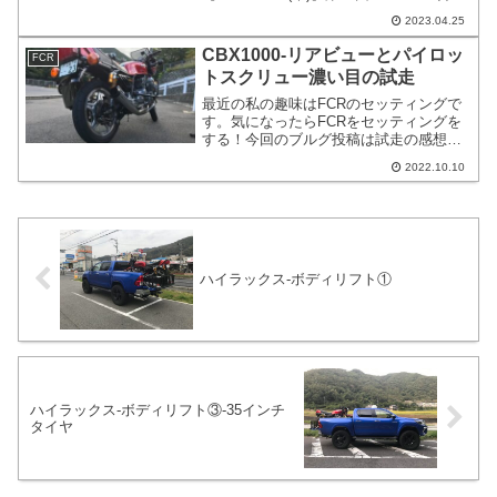
ミーティング&CBX6発ミーティング、
2023.04.25
【2023/05/07(日)】ソニックチワワフェス
タVol.3-走行会、【2023/05/14(日)】第11
CBX1000-リアビューとパイロッ
FCR
回 JB-POWER ミーティング、
トスクリュー濃い目の試走
【2023/05/27(日)】春の全国オーナーズミ
ーティング in 横浜。
最近の私の趣味はFCRのセッティングで
す。気になったらFCRをセッティングを
する！今回のブルグ投稿は試走の感想と
ちょっとリア周りを写真撮影したことに
2022.10.10
ついて書いていきます。先日ツイッター
で【#これを見た人は愛車のセクシーヒッ
プを載せる】というハッシュタグが出回
っていて、影響を受けて写真撮影をしま
した。
ハイラックス-ボディリフト①
ハイラックス-ボディリフト③-35インチ
タイヤ