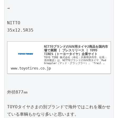
→

NITTO

35x12.5R35

NITTOブランドのSUV用タイヤ2商品を国内市
場で展開 | プレスリリース | TOYO 
TIRES（トーヨータイヤ）企業サイト
TOYO TIRE 株式会社（本社：兵庫県伊丹市、社長：
清水隆史）は、NITTOブランドのSUV用タイヤ「Mud 
Grappler（マッド・グラップラー）」「Trail 
Grappler M/T（トレイル・グラップラー・...
www.toyotires.co.jp
外径877㎜

TOYOタイヤさまの別ブランドで海外ではこれを履かせ
ている車輌もかなり多いと思います。
