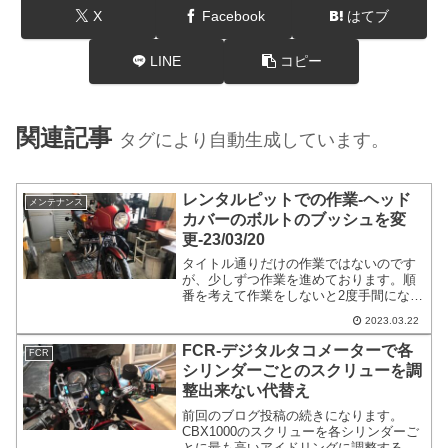
X
Facebook
はてブ
LINE
コピー
関連記事
タグにより自動生成しています。
レンタルピットでの作業-ヘッド
メンテナンス
カバーのボルトのブッシュを変
更-23/03/20
タイトル通りだけの作業ではないのです
が、少しずつ作業を進めております。順
番を考えて作業をしないと2度手間になる
事もあるので、あまり激しくは作業をし
2023.03.22
ておりません。オイルを交換するのでオ
イルをにいた時にしかできない作業もや
FCR-デジタルタコメーターで各
FCR
る予定です。
シリンダーごとのスクリューを調
整出来ない代替え
前回のブログ投稿の続きになります。
CBX1000のスクリューを各シリンダーご
とに最も高いアイドリングに調整すると