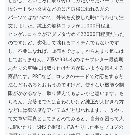
しかし、若いころに取り付けてみたかったパーツで三
段シートやハタ坊などの公序良俗に触れる系の

パーツではないので、外装を交換した時に合わせて注
文しました。純正の燃料コックが11000円程度、

ピンゲルコックがアダプタ含めて22000円程度だった
のですけど、劣化して壊れるアイテムでもないです
し、不要になれば、販売もできますからあまり気には
しておりません。Z系や90年代のキャブレター最後期
あたりの車輛には取り付けた方が良いような気もする
商品です。PREなど、コックのモードで対応をする方
法などもあるとおもうのですけど、使えない機能や制
限がかかるなら、取り替えてもよいかと思います。も
ちろん、完璧までとは言わないけど純正が大好きな方
などには御法度なアイテムだと思われます。こうやっ
て文章や写真としてまとめてみると、自分が困って人
に聞いたり、SNSで相談してみたりした事をブログの