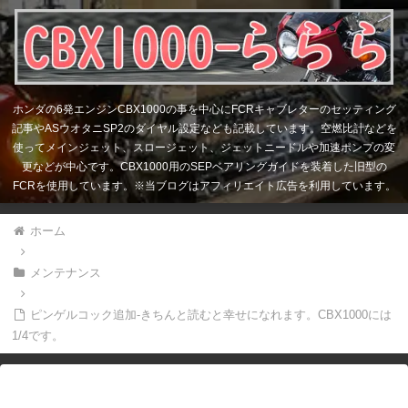
ホンダの6発エンジンCBX1000の事を中心にFCRキャブレターのセッティング
記事やASウオタニSP2のダイヤル設定なども記載しています。空燃比計などを
使ってメインジェット、スロージェット、ジェットニードルや加速ポンプの変
更などが中心です。CBX1000用のSEPベアリングガイドを装着した旧型の
FCRを使用しています。※当ブログはアフィリエイト広告を利用しています。
ホーム
メンテナンス
ピンゲルコック追加-きちんと読むと幸せになれます。CBX1000には
1/4です。