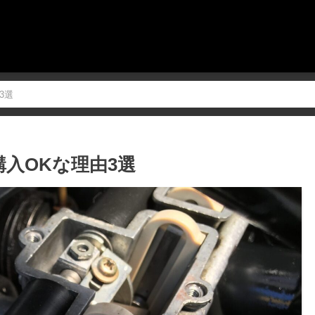
3選
購入OKな理由3選