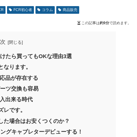
CR
FCR初心者
コラム
商品販売
この記事は
約9分
で読めます。
次
かけたら買ってもOKな理由3選
となります。
対応品が存在する
パーツ交換も容易
購入出来る時代
ズレです。
ルした場合はお安くつくのか？
ーシングキャブレターデビューする！