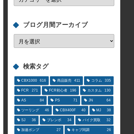
ブログ月間アーカイブ
検索タグ
CBX1000
616
商品販売
411
コラム
335
FCR
271
FCR初心者
196
カスタム
130
AS
84
PS
71
JN
64
ツーリング
46
CBX400F
40
MJ
38
SJ
36
ブレンボ
34
バイク買取
32
加速ポンプ
27
キャブ同調
26