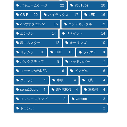
バキュームゲージ
22
YouTube
20
CB-F
20
ハイラックス
17
LED
16
ASウオタニSP2
15
コンチネンタル
15
エンジン
14
リペイント
14
表コムスター
12
オーリンズ
10
ヨシムラ
10
CNC
10
ラムエア
8
バックステップ
8
ヘッドカバー
7
コーケンAVANZA
6
ピンゲル
6
クラッチ
5
車検
4
IT系
4
sena10cpro
4
SIMPSON
4
車輪村
4
ヨッシースタンプ
3
vanson
3
トランポ
2