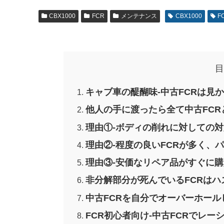
CBX1000
FCR
メンテナンス
CBX1000
F
目
キャブ車の醍醐味-中古FCRは見
他人の手に渡ったら全て中古FCR
理由①-ボディの削れに対しての
理由②-程度の良いFCRが多く、
理由③-安価なリペア品がすぐに
非分解部分が死んでいるFCRはハ
中古FCRを自分でオーバーホー
FCR初心者向け-中古FCRでレ