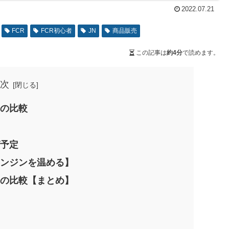
2022.07.21
FCR
FCR初心者
JN
商品販売
この記事は
約4分
で読めます。
次
りの比較
グ予定
エンジンを温める】
りの比較【まとめ】