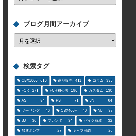
ブログ月間アーカイブ
検索タグ
CBX1000
616
商品販売
411
コラム
335
FCR
271
FCR初心者
196
カスタム
130
AS
84
PS
71
JN
64
ツーリング
46
CBX400F
40
MJ
38
SJ
36
ブレンボ
34
バイク買取
32
加速ポンプ
27
キャブ同調
26