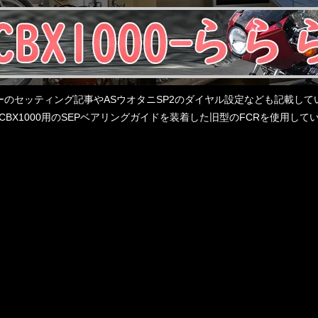
レターのセッティング記事やASウオタニSP2のダイヤル設定なども記載
BX1000用のSEPベアリングガイドを装着した旧型のFCRを使用し