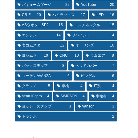
バキュームゲージ
22
YouTube
20
CB-F
20
ハイラックス
17
LED
16
ASウオタニSP2
15
コンチネンタル
15
エンジン
14
リペイント
14
表コムスター
12
オーリンズ
10
ヨシムラ
10
CNC
10
ラムエア
8
バックステップ
8
ヘッドカバー
7
コーケンAVANZA
6
ピンゲル
6
クラッチ
5
車検
4
IT系
4
sena10cpro
4
SIMPSON
4
車輪村
4
ヨッシースタンプ
3
vanson
3
トランポ
2