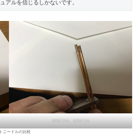
ュアルを信じるしかないです。
左90FXM、右90FTM
トニードルの比較