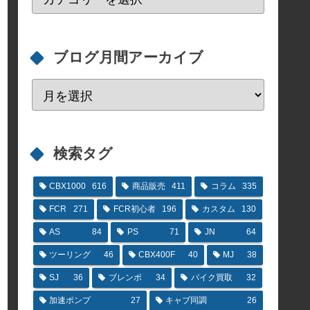
ブログ月間アーカイブ
検索タグ
CBX1000
616
商品販売
411
コラム
335
FCR
271
FCR初心者
196
カスタム
130
AS
84
PS
71
JN
64
ツーリング
46
CBX400F
40
MJ
38
SJ
36
ブレンボ
34
バイク買取
32
加速ポンプ
27
キャブ同調
26