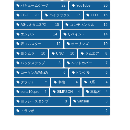
バキュームゲージ
22
YouTube
20
CB-F
20
ハイラックス
17
LED
16
ASウオタニSP2
15
コンチネンタル
15
エンジン
14
リペイント
14
表コムスター
12
オーリンズ
10
ヨシムラ
10
CNC
10
ラムエア
8
バックステップ
8
ヘッドカバー
7
コーケンAVANZA
6
ピンゲル
6
クラッチ
5
車検
4
IT系
4
sena10cpro
4
SIMPSON
4
車輪村
4
ヨッシースタンプ
3
vanson
3
トランポ
2