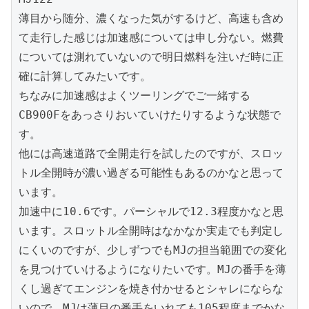
薄目から随分、濃くなった気がするけど、高速も含め
て走行した感じは加速感については申し分ない。燃費
については測れていないので明日燃料を注いだ時に正
確に計算してみたいです。

ちなみに加速感はよくツーリングでご一緒する
CB900Fをあっさりおいていけたりするような状態で
す。

他には高速道路で全開走行を試したのですが、スロッ
トル全開時が濃い過ぎる可能性もあるのかなと思って
います。

加速中に10.6です。パーシャルで12.3程度かなと思
います。スロットル全開時はなかなか実走でも判定し
にくいのですが、少しずつでもMJの担当範囲での変化
を見つけていけるようになりたいです。MJの番手を薄
くし過ぎてエンジンを焼き付かせるとシャレにならな
いので、MJは薄目の番手をいれても105程度までかな