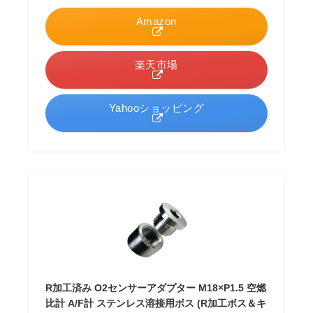
Amazon
楽天市場
Yahooショッピング
R加工済み O2センサーアダプター M18×P1.5 空燃
比計 A/F計 ステンレス溶接用ボス (R加工ボス＆キ