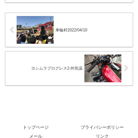
い物ではないので、エンジンが温まって
いる状態で空燃比が13.0を切る位にして
います。
車輪村2022/04/10
ヨシムラプログレス2-外気温
トップページ
プライバシーポリシー
メール
リンク