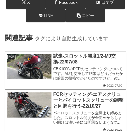
X
Facebook
はてブ
LINE
コピー
関連記事
タグにより自動生成しています。
試走-スロットル開度1/2-MJ交
FCR
換-22/07/08
CBX1000のFCRのセッティングについて
です。MJを交換して結果はどうだったか
は前回の投稿でかいたのですけど、改め
て試走した時の感想を書こうと思いま
2022.07.09
す。試走を大事にしているのですが、空
燃比計を取り付けていると数値に捕らわ
FCRセッティング-エアスクリュ
FCR
れたりすることもあるので気を付けるよ
ーとパイロットスクリューの調整
うにはしています。
と同調を行う-22/10/27
パイロットスクリューを全開より締めま
した。スロットル開度が全閉めからちょ
い開けは濃い分には問題ないような気が
してしるのですが、濃過ぎも気持ちが良
2022.10.27