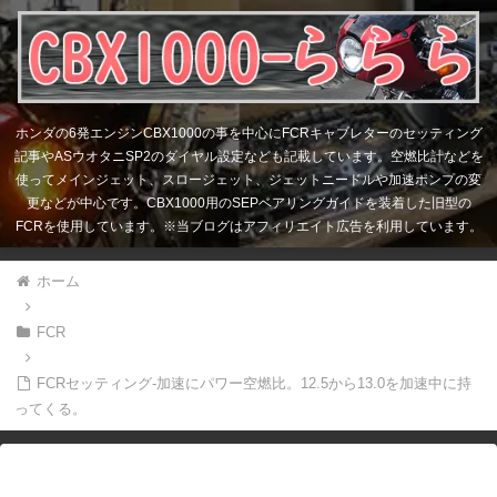
ホンダの6発エンジンCBX1000の事を中心にFCRキャブレターのセッティング
記事やASウオタニSP2のダイヤル設定なども記載しています。空燃比計などを
使ってメインジェット、スロージェット、ジェットニードルや加速ポンプの変
更などが中心です。CBX1000用のSEPベアリングガイドを装着した旧型の
FCRを使用しています。※当ブログはアフィリエイト広告を利用しています。
ホーム
FCR
FCRセッティング-加速にパワー空燃比。12.5から13.0を加速中に持
ってくる。