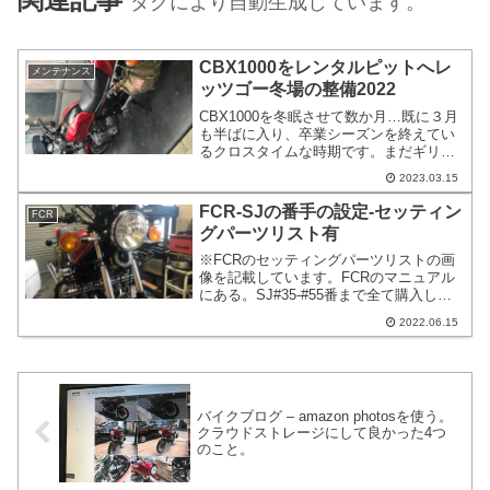
タグにより自動生成しています。
CBX1000をレンタルピットへレ
メンテナンス
ッツゴー冬場の整備2022
CBX1000を冬眠させて数か月…既に３月
も半ばに入り、卒業シーズンを終えてい
るクロスタイムな時期です。まだギリギ
リ冬と言ってもよいような気もわずかな
2023.03.15
がらします。レンタルガレージを利用さ
せていただいているバイク屋さんのレン
FCR-SJの番手の設定-セッティン
FCR
タルピットのサービスを利用させてもら
グパーツリスト有
う前段階の投稿になります。
※FCRのセッティングパーツリストの画
像を記載しています。FCRのマニュアル
にある。SJ#35-#55番まで全て購入して
試しました。ざっくりと書いてPSとAS
2022.06.15
のスクリューの戻しの適正値が変化する
というのがふわふわとした結論です。AS
とSJとPSは担当範囲が違うので、一概に
はASとPSのスクリューの戻しについて
変化があるだけとは言いづらいです。
バイクブログ – amazon photosを使う。
クラウドストレージにして良かった4つ
のこと。