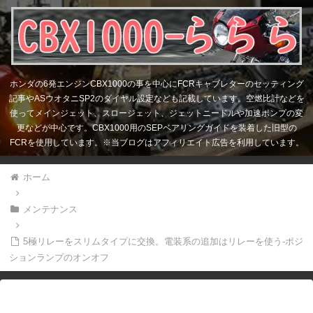
ホンダの6発エンジンCBX1000の事を中心にFCRキャブレターのセッティング
記事やASウオタニSP2のダイヤル設定なども記載しています。空燃比計などを
使ってメインジェット、スロージェット、ジェットニードルや加速ポンプの変
更などが中心です。CBX1000用のSEPベアリングガイドを装着した旧型の
FCRを使用しています。※当ブログはアフィリエイト広告を利用しています。
ホーム
メンテナンス
5極リレーをスリムタイプに交換。電装系の追加はリレーを使う-ポジ
ションランプのオンオフ