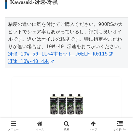
Kawasaki-冴速-冴強
粘度の違いに気を付けてご購入ください。900RSの大
ヒットでシェア率もあがっているし、評判も良いオイ
ルです。違いはオイルの粘度です。特に指定やこだわ
冴強 10W-50 1L×4本セット J0ELF-K011S
冴速 10W-40 4本
カワサキ Vent Vert ヴァン・ヴェール 10W-50 冴
メニュー
ホーム
検索
トップ
サイドバー