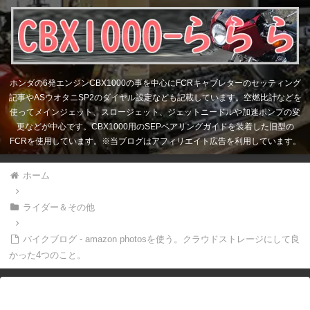
ホンダの6発エンジンCBX1000の事を中心にFCRキャブレターのセッティング
記事やASウオタニSP2のダイヤル設定なども記載しています。空燃比計などを
使ってメインジェット、スロージェット、ジェットニードルや加速ポンプの変
更などが中心です。CBX1000用のSEPベアリングガイドを装着した旧型の
FCRを使用しています。※当ブログはアフィリエイト広告を利用しています。
ホーム
ライダー＆その他
バイクブログ - amazon photosを使う。クラウドストレージにして良
かった4つのこと。