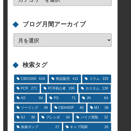
ブログ月間アーカイブ
検索タグ
CBX1000
616
商品販売
411
コラム
335
FCR
271
FCR初心者
196
カスタム
130
AS
84
PS
71
JN
64
ツーリング
46
CBX400F
40
MJ
38
SJ
36
ブレンボ
34
バイク買取
32
加速ポンプ
27
キャブ同調
26