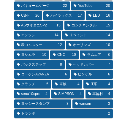
バキュームゲージ
22
YouTube
20
CB-F
20
ハイラックス
17
LED
16
ASウオタニSP2
15
コンチネンタル
15
エンジン
14
リペイント
14
表コムスター
12
オーリンズ
10
ヨシムラ
10
CNC
10
ラムエア
8
バックステップ
8
ヘッドカバー
7
コーケンAVANZA
6
ピンゲル
6
クラッチ
5
車検
4
IT系
4
sena10cpro
4
SIMPSON
4
車輪村
4
ヨッシースタンプ
3
vanson
3
トランポ
2