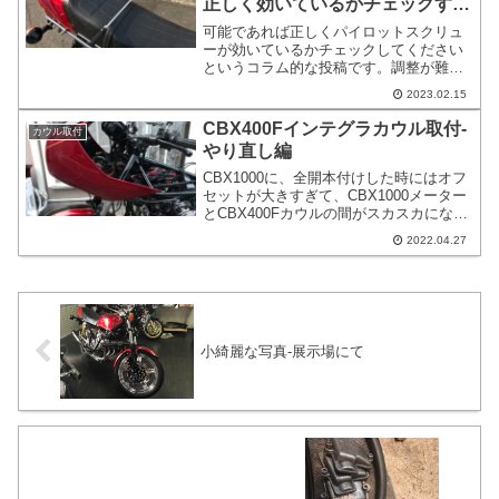
正しく効いているかチェックすべ
き
可能であれば正しくパイロットスクリュ
ーが効いているかチェックしてください
というコラム的な投稿です。調整が難し
いようでしたら、1.00戻し固定でもよい
2023.02.15
とは思います。PSは触らないと言われる
方や、1.00分戻しで固定と言われる方も
CBX400Fインテグラカウル取付-
カウル取付
いらっしゃいます。パイロットスクリュ
やり直し編
ーは全閉めでもアイドリング出来ます。
CBX1000に、全開本付けした時にはオフ
セットが大きすぎて、CBX1000メーター
とCBX400Fカウルの間がスカスカになっ
ていました。ドカティのベベルなどのロ
2022.04.27
ケットカウルの取付位置を参考にしてい
ました。KawasakiのZ1Rのウインカーの
取付位置、カウルのラインを参考にして
います。カウルの固定位置はベドカティ
のベル参考にしています。
小綺麗な写真-展示場にて