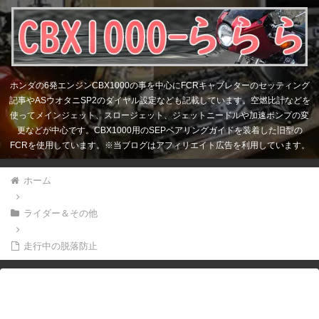
ホンダの6発エンジンCBX1000の事を中心にFCRキャブレターのセッティング
記事やASウオタニSP2のダイヤル設定なども記載しています。空燃比計などを
使ってメインジェット、スロージェット、ジェットニードルや加速ポンプの変
更などが中心です。CBX1000用のSEPベアリングガイドを装着した旧型の
FCRを使用しています。※当ブログはアフィリエイト広告を利用しています。
ホーム
ライダー＆その他
走行中の脱落防止