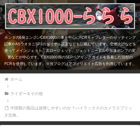
ホンダの6発エンジンCBX1000の事を中心にFCRキャブレターのセッティング
記事やASウオタニSP2のダイヤル設定なども記載しています。空燃比計などを
使ってメインジェット、スロージェット、ジェットニードルや加速ポンプの変
更などが中心です。CBX1000用のSEPベアリングガイドを装着した旧型の
FCRを使用しています。※当ブログはアフィリエイト広告を利用しています。
ホーム
ライダー＆その他
中国製の製品は故障しやすいのか？ハイラックスのカメラスプリッ
タ交換。