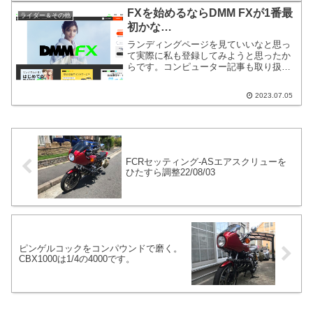
思いつきます。デメリットは燃費が下が
FXを始めるならDMM FXが1番最
ライダー＆その他
るケースがある。
初かな…
ランディングページを見ていいなと思っ
て実際に私も登録してみようと思ったか
らです。コンピューター記事も取り扱っ
ているので、バイク以外も面白いなと思
ったらたまには投稿します。FXと言えば
2023.07.05
カワサキのバイクを思い浮かべる方が多
いかもしれませんが、為替取引のFXでご
ざいます。
FCRセッティング-ASエアスクリューを
ひたすら調整22/08/03
ピンゲルコックをコンパウンドで磨く。
CBX1000は1/4の4000です。