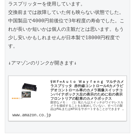
ラスプリッターを使用しています。

交換前までは故障していた何も映らない状態でした。
中国製品で4000円前後位で3年程度の寿命でした。こ
れが長いか短いかは個人の主観だとは思います。もう
少し安いかもしれませんが日本製で18000円程度で
す。

↓アマゾンのリンクが開きます↓

§ＷＦ∞Ａｕｔｏ Ｗａｙｆｅｎｇ マルチカメ
ラスプリッタ 赤外線コントロール4カメラビ
デオコントロール車のカメラ画像スイッチコ
ンバイナボックス左の表示のために右の表示
フロントリアの駐車のカメラボックス
親切なメモ： （1）私たちはスイッチがワイヤレスカ
メラを接続することをお勧めしていない、すべての製
品はPALまたはNTSCをサポートすることができます 
PALとNTSCは同時にサポートされていません。 （2）
www.amazon.co.jp
接続する良質のカメラを選択してく...