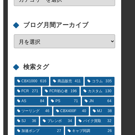
ブログ月間アーカイブ
検索タグ
CBX1000
616
商品販売
411
コラム
335
FCR
271
FCR初心者
196
カスタム
130
AS
84
PS
71
JN
64
ツーリング
46
CBX400F
40
MJ
38
SJ
36
ブレンボ
34
バイク買取
32
加速ポンプ
27
キャブ同調
26