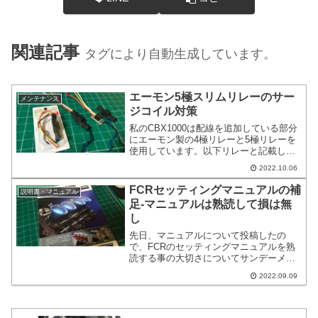
関連記事
タグにより自動生成しています。
エーモン5極スリムリレーのサー
メンテナンス
ジコイル対策
私のCBX1000は配線を追加している部分
にエーモン製の4極リレーと5極リレーを
使用しています。以下リレーと記載しま
す。先日ネットをウロウロしているとコ
2022.10.06
イル絡みは切った後電流が逆流するとあ
りました。知りませんでした。リレーは
FCRセッティングマニュアルの補
説明書・マニュアル
ポジションランプのオンオフに使ってい
足-マニュアルは熟読して損は無
ます。
し
先日、マニュアルについて投稿したの
で、FCRのセッティングマニュアルを熟
読する事の大切さについてサンデーメカ
ニックの立場から色々書きます。FCRの
2022.09.09
セッティングに慣れている人からしたら
当たり前ですけど、これからFCRを触ろ
うという人には参考になると思います。