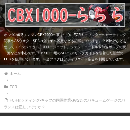
ホンダの6発エンジンCBX1000の事を中心にFCRキャブレターのセッティング
記事やASウオタニSP2のダイヤル設定なども記載しています。空燃比計などを
使ってメインジェット、スロージェット、ジェットニードルや加速ポンプの変
更などが中心です。CBX1000用のSEPベアリングガイドを装着した旧型の
FCRを使用しています。※当ブログはアフィリエイト広告を利用しています。
ホーム
FCR
FCRセッティング-キャブの同調作業-あなたのバキュームゲージのバ
ランスは正しいですか？