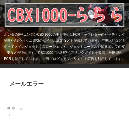
ホンダの6発エンジンCBX1000の事を中心にFCRキャブレターのセッティング
記事やASウオタニSP2のダイヤル設定なども記載しています。空燃比計などを
使ってメインジェット、スロージェット、ジェットニードルや加速ポンプの変
更などが中心です。CBX1000用のSEPベアリングガイドを装着した旧型の
FCRを使用しています。※当ブログはアフィリエイト広告を利用しています。
メールエラー
ホーム