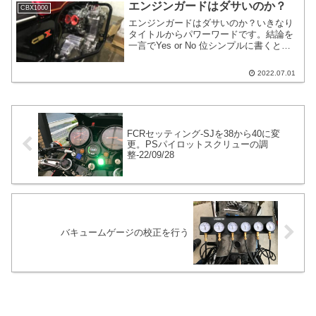
て安定している走行状態のことです。以
エンジンガードはダサいのか？
CBX1000
下の投稿は空燃比計を装着している事前
エンジンガードはダサいのか？いきなり
提で書いています。
タイトルからパワーワードです。結論を
一言でYes or No 位シンプルに書くと
Yes,ダサいです。言葉を追加して書く
と、概ねダサくなる場合が多い。という
2022.07.01
意見を私は持っています。CBX1000に必
要か？不...
FCRセッティング-SJを38から40に変
更。PSパイロットスクリューの調
整-22/09/28
バキュームゲージの校正を行う