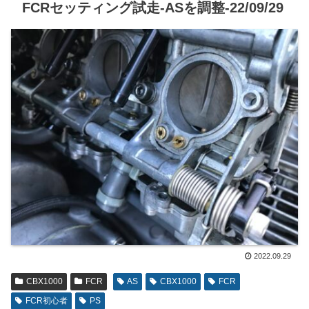
FCRセッティング試走-ASを調整-22/09/29
2022.09.29
CBX1000
FCR
AS
CBX1000
FCR
FCR初心者
PS