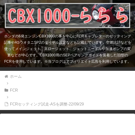
ホンダの6発エンジンCBX1000の事を中心にFCRキャブレターのセッティング
記事やASウオタニSP2のダイヤル設定なども記載しています。空燃比計などを
使ってメインジェット、スロージェット、ジェットニードルや加速ポンプの変
更などが中心です。CBX1000用のSEPベアリングガイドを装着した旧型の
FCRを使用しています。※当ブログはアフィリエイト広告を利用しています。
ホーム
FCR
FCRセッティング試走-ASを調整-22/09/29