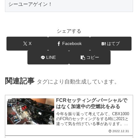
シーユーアゲイン！
シェアする
X
Facebook
はてブ
LINE
コピー
関連記事
タグにより自動生成しています。
FCRセッティング-パーシャルで
FCR
はなく加速中の空燃比をみる
今年を振り返って考えてみて、CBX1000
のFCRのセッティングをする時に2021と
違って気を付けている事があります。パ
ーシャルで空燃比を見ないようにしてい
2022.12.31
ます。パーシャルはスロットルを固定し